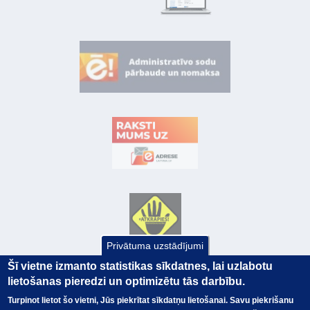
Privātuma uzstādījumi
Šī vietne izmanto statistikas sīkdatnes, lai uzlabotu
lietošanas pieredzi un optimizētu tās darbību.
Turpinot lietot šo vietni, Jūs piekrītat sīkdatņu lietošanai. Savu piekrišanu