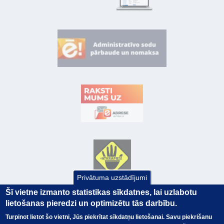
Privātuma uzstādījumi
Šī vietne izmanto statistikas sīkdatnes, lai uzlabotu
lietošanas pieredzi un optimizētu tās darbību.
Turpinot lietot šo vietni, Jūs piekrītat sīkdatņu lietošanai. Savu piekrišanu