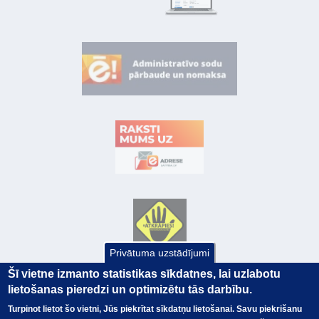
Privātuma uzstādījumi
Šī vietne izmanto statistikas sīkdatnes, lai uzlabotu
lietošanas pieredzi un optimizētu tās darbību.
Turpinot lietot šo vietni, Jūs piekrītat sīkdatņu lietošanai. Savu piekrišanu