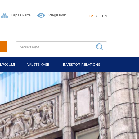
Lapas karte
Viegli lasīt
LV
EN
m
ALPOJUMI
VALSTS KASE
INVESTOR RELATIONS