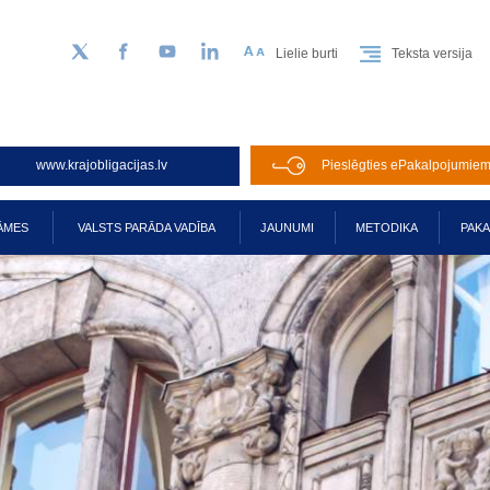
Lielie burti
Teksta versija
Sekojiet mums Twitter
Facebook
YouTube
LinkedIn
www.krajobligacijas.lv
Pieslēgties ePakalpojumie
ĀMES
VALSTS PARĀDA VADĪBA
JAUNUMI
METODIKA
PAK