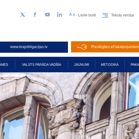
Lielie burti
Teksta versija
Sekojiet mums Twitter
Facebook
YouTube
LinkedIn
www.krajobligacijas.lv
Pieslēgties ePakalpojumie
ĀMES
VALSTS PARĀDA VADĪBA
JAUNUMI
METODIKA
PAK