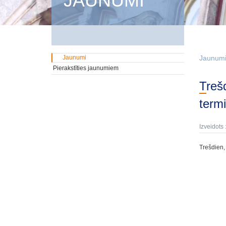
JAUNUMI
Jaunumi
Jaunum
Pierakstīties jaunumiem
Trešdien, 14.aprīlī, tika izsolīti GMTN vērtspapīri iekšējā tirgū ar dzēšanas
term
Izveidots 
Trešdien, 