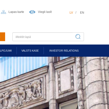
Lapas karte
Viegli lasīt
LV
EN
m
ALPOJUMI
VALSTS KASE
INVESTOR RELATIONS