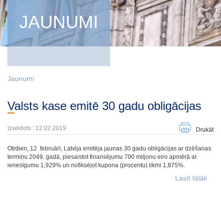
JAUNUMI
Jaunumi
Valsts kase emitē 30 gadu obligācijas
Izveidots : 12.02.2019.
Drukāt
Otrdien, 12. februārī, Latvija emitēja jaunas 30 gadu obligācijas ar dzēšanas
termiņu 2049. gadā, piesaistot finansējumu 700 miljonu eiro apmērā ar
ienesīgumu 1,929% un nofiksējot kupona (procentu) likmi 1,875%.
Lasīt tālāk