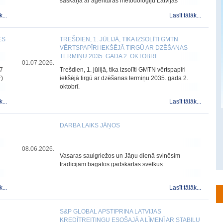
saskaņā ar aģentūras metodoloģiju Latvijas
kredītreitings atbilst esošajam A3 līmenim ar stabilu
k...
Lasīt tālāk...
nākotnes novērtējumu.
ES
TREŠDIEN, 1. JŪLIJĀ, TIKA IZSOLĪTI GMTN
VĒRTSPAPĪRI IEKŠĒJĀ TIRGŪ AR DZĒŠANAS
TERMIŅU 2035. GADA 2. OKTOBRĪ
01.07.2026.
 7
Trešdien, 1. jūlijā, tika izsolīti GMTN vērtspapīri
F)
iekšējā tirgū ar dzēšanas termiņu 2035. gada 2.
oktobrī.
k...
Lasīt tālāk...
DARBA LAIKS JĀŅOS
08.06.2026.
Vasaras saulgriežos un Jāņu dienā svinēsim
tradīcijām bagātos gadskārtas svētkus.
k...
Lasīt tālāk...
S&P GLOBAL APSTIPRINA LATVIJAS
KREDĪTREITINGU ESOŠAJĀ A LĪMENĪ AR STABILU