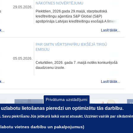
NĀKOTNES NOVĒRTĒJUMU
29.05.2026.
s
Piektdien, 2026.gada 29.maijā, starptautiskā
kredītreitingu aģentūra S&P Global (S&P)
apstiprināja Latvijas kredītreitingu esošajā A līmenī
ar stabilu nākotnes novērtējumu.
k...
Lasīt tālāk...
PAR GMTN VĒRTSPAPĪRU IEKŠĒJĀ TIRGŪ
EMISIJU
05.05.2026.
Ceturtdien, 2026. gada 7. maijā notiks konkurējošā
daudzcenu izsole.
k...
Lasīt tālāk...
Privātuma uzstādījumi
ai uzlabotu lietošanas pieredzi un optimizētu tās darbību.
nai. Savu piekrišanu Jūs jebkurā laikā varat atsaukt. Uzziniet vairāk par sīkdatnē
uzlabotu vietnes darbību un pakalpojumus)