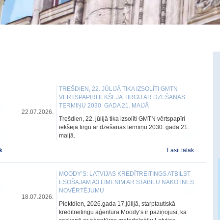
TREŠDIEN, 22. JŪLIJĀ TIKA IZSOLĪTI GMTN
VĒRTSPAPĪRI IEKŠĒJĀ TIRGŪ AR DZĒŠANAS
TERMIŅU 2030. GADA 21. MAIJĀ
22.07.2026.
Trešdien, 22. jūlijā tika izsolīti GMTN vērtspapīri
iekšējā tirgū ar dzēšanas termiņu 2030. gada 21.
maijā.
k...
Lasīt tālāk...
MOODY’S: LATVIJAS KREDĪTREITINGS ATBILST
ESOŠAJAM A3 LĪMENIM AR STABILU NĀKOTNES
NOVĒRTĒJUMU
18.07.2026.
Piektdien, 2026.gada 17.jūlijā, starptautiskā
kredītreitingu aģentūra Moody’s ir paziņojusi, ka