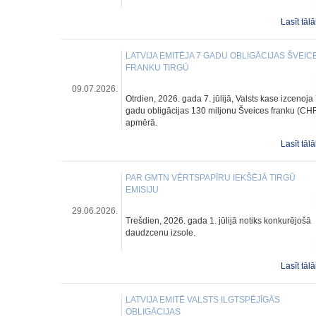
Lasīt tālā
LATVIJA EMITĒJA 7 GADU OBLIGĀCIJAS ŠVEIC
FRANKU TIRGŪ
09.07.2026.
Otrdien, 2026. gada 7. jūlijā, Valsts kase izcenoja
gadu obligācijas 130 miljonu Šveices franku (CH
apmērā.
Lasīt tālā
PAR GMTN VĒRTSPAPĪRU IEKŠĒJĀ TIRGŪ
EMISIJU
29.06.2026.
Trešdien, 2026. gada 1. jūlijā notiks konkurējošā
daudzcenu izsole.
Lasīt tālā
LATVIJA EMITĒ VALSTS ILGTSPĒJĪGĀS
OBLIGĀCIJAS