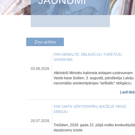
JAUNUMI
Ziņu arhīvs
PAR AIRBALTIC OBLIGĀCIJU TURĒTĀJU
SANĀKSMI
03.08.2026.
Atbilstoši Ministru kabineta dotajam uzdevumam
Valsts kase šodien, 3. augustā, pārstāvēja Latviju
nacionālās aviokompānijas "airBaltic" obligāciju
turētāju sanāksmē un iesniedza balsojumu.
Lasīt tālā
PAR GMTN VĒRTSPAPĪRU IEKŠĒJĀ TIRGŪ
EMISIJU
20.07.2026.
Trešdien, 2026. gada 22. jūlijā notiks konkurējošā
daudzcenu izsole.