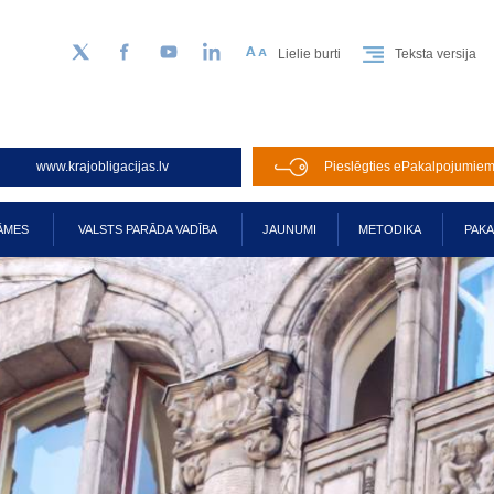
Lielie burti
Teksta versija
Sekojiet mums Twitter
Facebook
YouTube
LinkedIn
www.krajobligacijas.lv
Pieslēgties ePakalpojumie
ĀMES
VALSTS PARĀDA VADĪBA
JAUNUMI
METODIKA
PAK