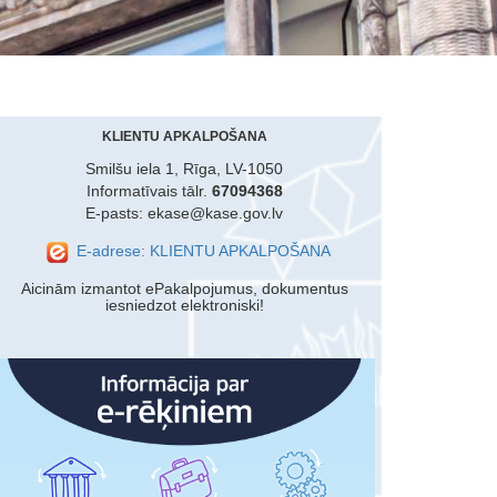
KLIENTU APKALPOŠANA
Smilšu iela 1, Rīga, LV-1050
Informatīvais tālr.
67094368
E-pasts: ekase@kase.gov.lv
E-adrese: KLIENTU APKALPOŠANA
Aicinām izmantot ePakalpojumus, dokumentus
iesniedzot elektroniski!