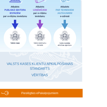
VALSTS KASES KLIENTU APKALPOŠANAS
STANDARTS
VĒRTĪBAS
Pieslēgties ePakalpojumiem