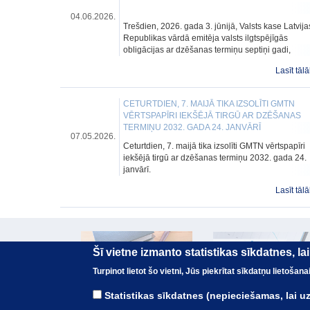
04.06.2026.
Trešdien, 2026. gada 3. jūnijā, Valsts kase Latvija
Republikas vārdā emitēja valsts ilgtspējīgās
obligācijas ar dzēšanas termiņu septiņi gadi,
piesaistot finansējumu 1 miljarda eiro apmērā ar
Lasīt tālā
ienesīgumu 3,525% un fiksējot kupona likmi
3,500%.
CETURTDIEN, 7. MAIJĀ TIKA IZSOLĪTI GMTN
VĒRTSPAPĪRI IEKŠĒJĀ TIRGŪ AR DZĒŠANAS
TERMIŅU 2032. GADA 24. JANVĀRĪ
07.05.2026.
Ceturtdien, 7. maijā tika izsolīti GMTN vērtspapīri
iekšējā tirgū ar dzēšanas termiņu 2032. gada 24.
janvārī.
Lasīt tālā
Šī vietne izmanto statistikas sīkdatnes, l
Turpinot lietot šo vietni, Jūs piekrītat sīkdatņu lietoša
Statistikas sīkdatnes (nepieciešamas, lai 
© Valsts kase 2017