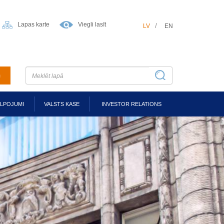
Lapas karte
Viegli lasīt
LV
EN
m
ALPOJUMI
VALSTS KASE
INVESTOR RELATIONS