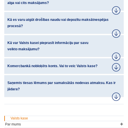
alga vai cits maksājums?
Kā es varu atgūt drošības naudu vai depozītu maksātnespējas
procesā?
Kā var Valsts kasei pieprasīt informāciju par savu
veikto maksājumu?
Komercbankā nobloķēts konts. Vai to veic Valsts kase?
Saņemts tiesas lēmums par samaksātās nodevas atmaksu. Kas ir
jādara?
Valsts kase
Par mums