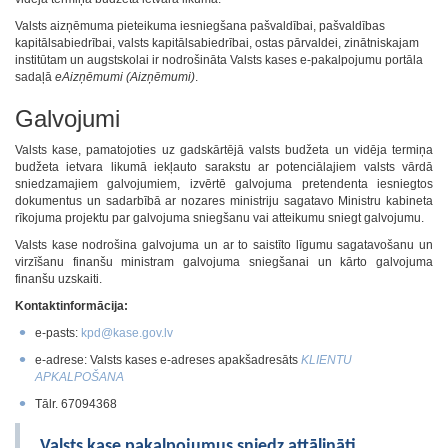
Valsts aizņēmuma pieteikuma iesniegšana pašvaldībai, pašvaldības
kapitālsabiedrībai, valsts kapitālsabiedrībai, ostas pārvaldei, zinātniskajam
institūtam un augstskolai ir nodrošināta Valsts kases e‑pakalpojumu portāla
sadaļā
eAizņēmumi (Aizņēmumi)
.
Galvojumi
Valsts kase, pamatojoties uz gadskārtējā valsts budžeta un vidēja termiņa
budžeta ietvara likumā iekļauto sarakstu ar potenciālajiem valsts vārdā
sniedzamajiem galvojumiem, izvērtē galvojuma pretendenta iesniegtos
dokumentus un sadarbībā ar nozares ministriju sagatavo Ministru kabineta
rīkojuma projektu par galvojuma sniegšanu vai atteikumu sniegt galvojumu.
Valsts kase nodrošina galvojuma un ar to saistīto līgumu sagatavošanu un
virzīšanu finanšu ministram galvojuma sniegšanai un kārto galvojuma
finanšu uzskaiti.
Kontaktinformācija:
e-pasts:
kpd@kase.gov.lv
e-adrese: Valsts kases e-adreses apakšadresāts
KLIENTU
APKALPOŠANA
Tālr. 67094368
Valsts kase pakalpojumus sniedz attālināti.