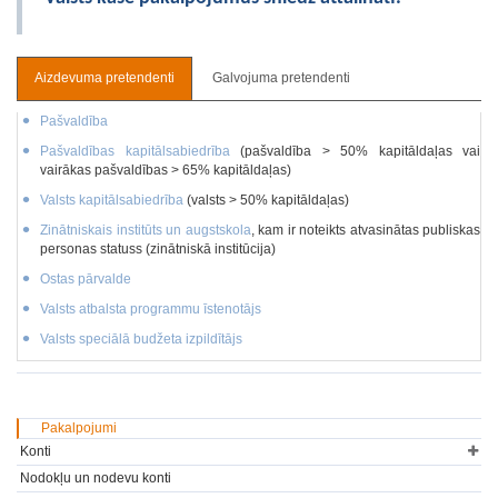
Aizdevuma pretendenti
Galvojuma pretendenti
Pašvaldība
Pašvaldības kapitālsabiedrība
(pašvaldība > 50% kapitāldaļas vai
vairākas pašvaldības > 65% kapitāldaļas)
Valsts kapitālsabiedrība
(valsts > 50% kapitāldaļas)
Zinātniskais institūts un augstskola
, kam ir noteikts atvasinātas publiskas
personas statuss (zinātniskā institūcija)
Ostas pārvalde
Valsts atbalsta programmu īstenotājs
Valsts speciālā budžeta izpildītājs
Pakalpojumi
Konti
Nodokļu un nodevu konti