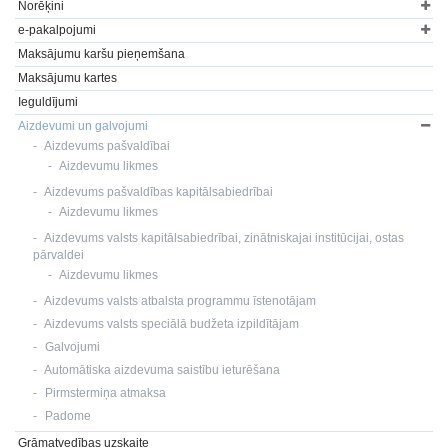
Norēķini
e-pakalpojumi
Maksājumu karšu pieņemšana
Maksājumu kartes
Ieguldījumi
Aizdevumi un galvojumi
Aizdevums pašvaldībai
Aizdevumu likmes
Aizdevums pašvaldības kapitālsabiedrībai
Aizdevumu likmes
Aizdevums valsts kapitālsabiedrībai, zinātniskajai institūcijai, ostas
pārvaldei
Aizdevumu likmes
Aizdevums valsts atbalsta programmu īstenotājam
Aizdevums valsts speciālā budžeta izpildītājam
Galvojumi
Automātiska aizdevuma saistību ieturēšana
Pirmstermiņa atmaksa
Padome
Grāmatvedības uzskaite