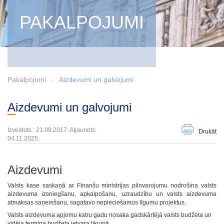
PAKALPOJUMI
Pakalpojumi
Aizdevumi un galvojumi
Aizdevumi un galvojumi
Izveidots : 21.09.2017. Atjaunots:
Drukāt
04.11.2025.
Aizdevumi
Valsts kase saskaņā ar Finanšu ministrijas pilnvarojumu nodrošina valsts
aizdevuma izsniegšanu, apkalpošanu, uzraudzību un valsts aizdevuma
atmaksas saņemšanu, sagatavo nepieciešamos līgumu projektus.
Valsts aizdevuma apjomu katru gadu nosaka gadskārtējā valsts budžeta un
vidēja termiņa budžeta ietvara likumā.