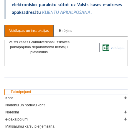
elektronisko parakstu sūtot uz Valsts kases e-adreses
apakšadresātu
KLIENTU APKALPOŠANA
.
Veidlapas un instrukcijas
E-rēķins
Valsts kases Grāmatvedības uzskaites
pakalpojuma departamenta lietotāju
veidlapa
pieteikums
Pakalpojumi
Konti
Nodokļu un nodevu konti
Norēķini
e-pakalpojumi
Maksājumu karšu pieņemšana