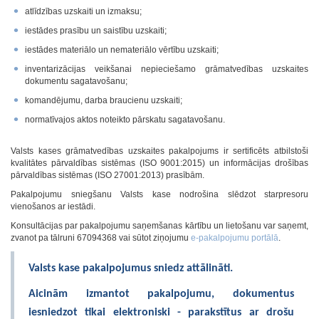
atlīdzības uzskaiti un izmaksu;
iestādes prasību un saistību uzskaiti;
iestādes materiālo un nemateriālo vērtību uzskaiti;
inventarizācijas veikšanai nepieciešamo grāmatvedības uzskaites
dokumentu sagatavošanu;
komandējumu, darba braucienu uzskaiti;
normatīvajos aktos noteikto pārskatu sagatavošanu.
Valsts kases grāmatvedības uzskaites pakalpojums ir sertificēts atbilstoši
kvalitātes pārvaldības sistēmas (ISO 9001:2015) un informācijas drošības
pārvaldības sistēmas (ISO 27001:2013) prasībām.
Pakalpojumu sniegšanu Valsts kase nodrošina slēdzot starpresoru
vienošanos ar iestādi.
Konsultācijas par pakalpojumu saņemšanas kārtību un lietošanu var saņemt,
zvanot pa tālruni 67094368 vai sūtot ziņojumu
e-pakalpojumu portālā
.
Valsts kase pakalpojumus sniedz attālināti.
Aicinām izmantot pakalpojumu, dokumentus
iesniedzot tikai elektroniski - parakstītus ar drošu