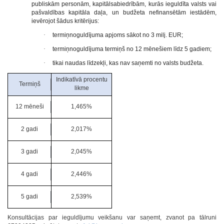
publiskām personām, kapitālsabiedrībām, kurās ieguldīta valsts vai
pašvaldības kapitāla daļa, un budžeta nefinansētām iestādēm,
ievērojot šādus kritērijus:
·
termiņnoguldījuma apjoms sākot no 3 milj. EUR;
·
termiņnoguldījuma termiņš no 12 mēnešiem līdz 5 gadiem;
·
tikai naudas līdzekļi, kas nav saņemti no valsts budžeta.
Indikatīvā procentu
Termiņš
likme
12 mēneši
1,465%
2 gadi
2,017%
3 gadi
2,045%
4 gadi
2,446%
5 gadi
2,539%
Konsultācijas par ieguldījumu veikšanu var saņemt, zvanot pa tālruni