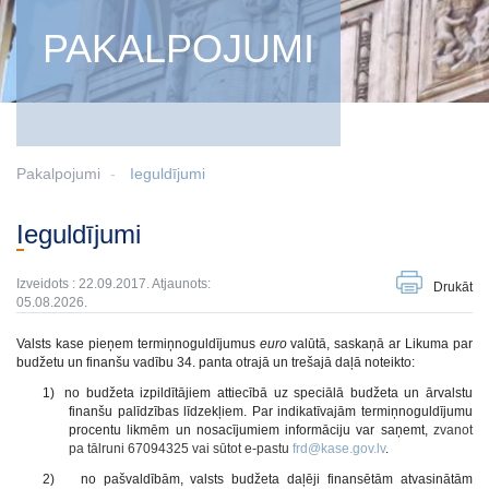
PAKALPOJUMI
Pakalpojumi
Ieguldījumi
Ieguldījumi
Izveidots : 22.09.2017. Atjaunots:
Drukāt
05.08.2026.
Valsts kase
pieņem
termiņnoguldījumus
euro
valūtā, saskaņā ar Likuma par
budžetu un finanšu vadību 34. panta otrajā un trešajā daļā noteikto:
1)
no budžeta izpildītājiem attiecībā uz speciālā budžeta un ārvalstu
finanšu palīdzības līdzekļiem. Par indikatīvajām termiņnoguldījumu
procentu likmēm un nosacījumiem informāciju var saņemt,
zvanot
pa tālruni 67094325 vai sūtot e-pastu
frd@kase.gov.lv
.
2)
no pašvaldībām, valsts budžeta daļēji finansētām atvasinātām