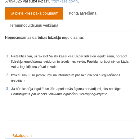
67094325 vai sūtot e-pastu
frd@kase.gov.lv
.
Kā pieteikties pakalpojumam
Konta atvēršana
Termiņnoguldījumu veikšana
Nepieciešamās darbības līdzekļu ieguldīšanai:
Pieteikties var, uzrakstot Valsts kasei vēstuli par līdzekļu ieguldīšanu, norādot
līdzekļu ieguldīšanas veidu un to izcelsmes veidu. Papildu norādot cik un kāda
veida ieguldījumu vēlaties veikt;
Izskatīsim Jūsu pieteikumu un informēsim par aktuālā brīža ieguldīšanas
iespējām;
Ja būs iespēja ieguldīt un Jūs apmierinās līguma nosacījumi, tiks noslēgts
Pamatlīgums par līdzekļu atlikumu ieguldīšanu termiņnoguldījumā.
Pakalpojumi