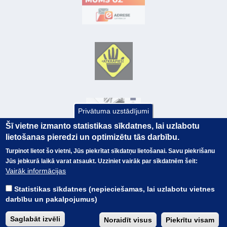
Privātuma uzstādījumi
Šī vietne izmanto statistikas sīkdatnes, lai uzlabotu
lietošanas pieredzi un optimizētu tās darbību.
Turpinot lietot šo vietni, Jūs piekrītat sīkdatņu lietošanai. Savu piekrišanu
Jūs jebkurā laikā varat atsaukt. Uzziniet vairāk par sīkdatnēm šeit:
© Valsts kase 2017
EK GRĀMATVEDĪBAS KURSS
Vairāk informācijas
SAITES
Visas tiesības
rezervētas.
SAISTĪBU ATRUNA
Statistikas sīkdatnes (nepieciešamas, lai uzlabotu vietnes
TERMINI
darbību un pakalpojumus)
KONTAKTI
BUJ
Saglabāt izvēli
Noraidīt visus
Piekrītu visam
PIEKĻŪSTAMĪBAS PAZIŅOJUMS