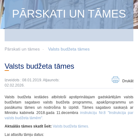
PĀRSKATI UN TĀMES
Pārskati un tāmes
Valsts budžeta tāmes
Valsts budžeta tāmes
Izveidots : 08.01.2019. Atjaunots:
Drukāt
02.02.2026.
Valsts budžeta iestādes atbilstoši apstiprinātajam gadskārtējām valsts
budžetam sagatavo valsts budžeta programmu, apakšprogrammu un
pasākumu tāmes un nodrošina to izpildi. Tāmes sagatavo saskaņā ar
Ministru kabineta 2018.gada 11.decembra
instrukciju Nr.8 "Instrukcija par
valsts budžeta tāmēm"
.
Aktuālās tāmes skatīt šeit:
Valsts budžeta tāmes
.
Lai atlasītu tāmju datus: