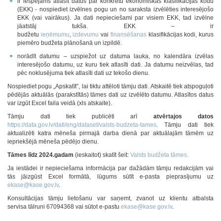
ir iespējams atlasīt datus par konkrētu ekonomiskās klasifikācijas kodu
(EKK) - nospiediet izvēlnes pogu un no saraksta izvēlēties interesējošo
EKK (vai vairākus). Ja dati nepieciešami par visiem EKK, tad izvēlne
jāatstāj tukša. EKK – ir
budžetu
ieņēmumu
,
izdevumu
vai
finansēšanas
klasifikācijas kodi, kurus
piemēro budžeta plānošanā un izpildē.
norādīt datumu – uzspiežot uz datuma lauka, no kalendāra izvēlas
interesējošo datumu, uz kuru tiek atlasīti dati. Ja datumu neizvēlas, tad
pēc noklusējuma tiek atlasīti dati uz tekošo dienu.
Nospiediet pogu „Apskatīt”, lai tiktu attēloti tāmju dati. Atskaitē tiek atspoguļoti
pēdējās aktuālās (parakstītās) tāmes dati uz izvēlēto datumu. Atlasītos datus
var izgūt Excel faila veidā (xls atskaite).
Tāmju dati tiek publicēti arī
atvērtajos datos
https://data.gov.lv/dati/eng/dataset/valsts-budzeta-tames
. Tāmju dati tiek
aktualizēti katra mēneša pirmajā darba dienā par aktuālajām tāmēm uz
iepriekšējā mēneša pēdējo dienu.
Tāmes līdz 2024.gadam
(ieskaitot) skatīt šeit:
Valsts budžeta tāmes
.
Ja iestādei ir nepieciešama informācija par dažādām tāmju redakcijām vai
tās jāizgūst Excel formātā, lūgums sūtīt e-pasta pieprasījumu uz
ekase@kase.gov.lv
.
Konsultācijas tāmju lietošanu var saņemt, zvanot uz klientu atbalsta
servisa tālruni 67094368 vai sūtot e-pastu
ekase@kase.gov.lv
.