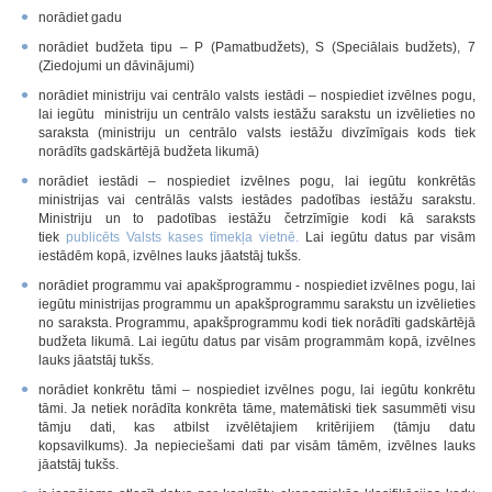
norādiet gadu
norādiet budžeta tipu – P (Pamatbudžets), S (Speciālais budžets), 7
(Ziedojumi un dāvinājumi)
norādiet ministriju vai centrālo valsts iestādi – nospiediet izvēlnes pogu,
lai iegūtu ministriju un centrālo valsts iestāžu sarakstu un izvēlieties no
saraksta (ministriju un centrālo valsts iestāžu divzīmīgais kods tiek
norādīts gadskārtējā budžeta likumā)
norādiet iestādi – nospiediet izvēlnes pogu, lai iegūtu konkrētās
ministrijas vai centrālās valsts iestādes padotības iestāžu sarakstu.
Ministriju un to padotības iestāžu četrzīmīgie kodi kā saraksts
tiek
publicēts Valsts kases tīmekļa vietnē
.
Lai iegūtu datus par visām
iestādēm kopā, izvēlnes lauks jāatstāj tukšs.
norādiet programmu vai apakšprogrammu - nospiediet izvēlnes pogu, lai
iegūtu ministrijas programmu un apakšprogrammu sarakstu un izvēlieties
no saraksta. Programmu, apakšprogrammu kodi tiek norādīti gadskārtējā
budžeta likumā. Lai iegūtu datus par visām programmām kopā, izvēlnes
lauks jāatstāj tukšs.
norādiet konkrētu tāmi – nospiediet izvēlnes pogu, lai iegūtu konkrētu
tāmi. Ja netiek norādīta konkrēta tāme, matemātiski tiek sasummēti visu
tāmju dati, kas atbilst izvēlētajiem kritērijiem (tāmju datu
kopsavilkums). Ja nepieciešami dati par visām tāmēm, izvēlnes lauks
jāatstāj tukšs.