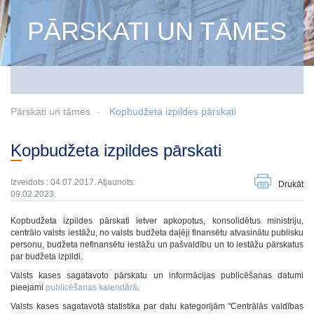
PĀRSKATI UN TĀMES
Pārskati un tāmes
Kopbudžeta izpildes pārskati
Kopbudžeta izpildes pārskati
Izveidots : 04.07.2017. Atjaunots:
Drukāt
09.02.2023.
Kopbudžeta izpildes pārskati ietver apkopotus, konsolidētus ministriju,
centrālo valsts iestāžu, no valsts budžeta daļēji finansētu atvasinātu publisku
personu, budžeta nefinansētu iestāžu un pašvaldību un to iestāžu pārskatus
par budžeta izpildi.
Valsts kases sagatavoto pārskatu un informācijas publicēšanas datumi
pieejami
publicēšanas kalendārā
.
Valsts kases sagatavotā statistika par datu kategorijām "Centrālās valdības