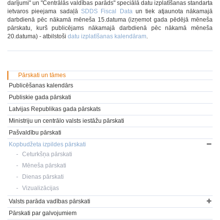
darījumi" un "Centrālās valdības parāds" speciālā datu izplatīšanas standarta
ietvaros pieejama sadaļā
SDDS Fiscal Data
un tiek atjaunota nākamajā
darbdienā pēc nākamā mēneša 15.datuma (izņemot gada pēdējā mēneša
pārskatu, kurš publicējams nākamajā darbdienā pēc nākamā mēneša
20.datuma) - atbilstoši
datu izplatīšanas kalendāram
.
Pārskati un tāmes
Publicēšanas kalendārs
Publiskie gada pārskati
Latvijas Republikas gada pārskats
Ministriju un centrālo valsts iestāžu pārskati
Pašvaldību pārskati
Kopbudžeta izpildes pārskati
Ceturkšņa pārskati
Mēneša pārskati
Dienas pārskati
Vizualizācijas
Valsts parāda vadības pārskati
Pārskati par galvojumiem