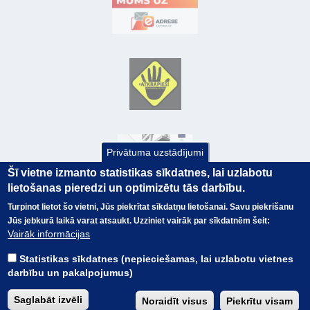
Privātuma uzstādījumi
Šī vietne izmanto statistikas sīkdatnes, lai uzlabotu
lietošanas pieredzi un optimizētu tās darbību.
Turpinot lietot šo vietni, Jūs piekrītat sīkdatņu lietošanai. Savu piekrišanu
Jūs jebkurā laikā varat atsaukt. Uzziniet vairāk par sīkdatnēm šeit:
© Valsts kase 2017
EK GRĀMATVEDĪBAS KURSS
Vairāk informācijas
SAITES
Visas tiesības
rezervētas.
SAISTĪBU ATRUNA
Statistikas sīkdatnes (nepieciešamas, lai uzlabotu vietnes
TERMINI
darbību un pakalpojumus)
KONTAKTI
BUJ
Saglabāt izvēli
Noraidīt visus
Piekrītu visam
PIEKĻŪSTAMĪBAS PAZIŅOJUMS