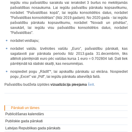
iegūtu visu pašvaldību sarakstu vai ierakstiet 3 burtus no meklējamās
pašvaldības nosaukuma. Lai iegūtu pašvalību pārskatu kopsavilkumu,
norādiet: "Pašvaldības kopā", lai iegūtu konsolidētos datus, norādiet
"Pašvaldības konsolidētais" (līdz 2019.gadam). No 2020.gada - lai iegūtu
pašvaldību pārskatu kopsavilkumu, norādiet "Novadi un pilsētas",
savukārt, lai iegūtu visu pašvaldību konsolidētos datus, norādiet
"Pašvaldības".
norādiet veidlapu;
norādiet valūtu. Izvēloties valūtu „Euro”, pašvaldību pārskati, kas
sagatavoti par pārskata periodu līdz 2013.gada 31.decembrim, tiks
attēloti pārrēķināti euro pēc valūtas kursa 1 euro = 0.702804 lati. Dati tiek
pārrēķināti kā statiski skaitļi, kas nesummējas.
nospiediet pogu „Rādīt”*, lai apskatītu pārskatu uz ekrāna. Nospiediet
pogu „Excel” vai „Pdf”, lai iegūtu pārskatu atsevišķā failā.
Pašvaldību budžeta izpildes
vizualizācija pieejama
šeit
.
Pārskati un tāmes
Publicēšanas kalendārs
Publiskie gada pārskati
Latvijas Republikas gada pārskats