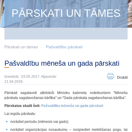
PĀRSKATI UN TĀMES
Pārskati un tāmes
Pašvaldību pārskati
Pašvaldību mēneša un gada pārskati
Izveidots : 03.05.2017. Atjaunots:
Drukāt
21.04.2026.
Pārskati sagatavoti atbilstoši Ministru kabineta noteikumiem "Mēneša
pārskatu sagatavošanas kārtība" un "Gada pārskata sagatavošanas kārtība".
Pārskatus skatīt šeit:
Pašvaldību mēneša un gada pārskati
Lai iegūtu pārskatu:
norādiet periodu (mēnesis vai gads);
norādiet organizācijas nosaukumu – nospiediet meklēšanas pogu, lai