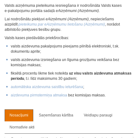
Valsts aizņēmuma pieteikuma iesniegšana ir nodrošināta Valsts kases
e‑pakalpojumu portāla sadaļā
eAizņēmumi (Aizņēmumi)
.
Lai nodrošinātu piekļuvi
eAizņēmumi (Aizņēmumi)
, nepieciešams
aizpildīt
pieteikumu par eAizņēmumu lietošanu (Aizņēmumi)
, norādot
atbilstošo piekļuves tiesību grupu.
Valsts kases piedāvātās priekšrocības:
valsts aizdevuma pakalpojums pieejams pilnībā elektroniski, t.sk.
dokumentu aprite;
valsts aizdevuma izsniegšana un līguma grozījumu veikšana bez
komisijas maksas;
fiksētā procentu likme tiek noteikta
uz visu valsts aizdevuma atmaksas
periodu
, t.i. līdz maksimums 30 gadiem;
automātiska aizdevuma saistību ieturēšana
;
aizdevuma pirmstermiņa atmaksa
bez komisijas maksas.
Nosacījumi
Saņemšanas kārtība
Veidlapu paraugi
Normatīvie akti