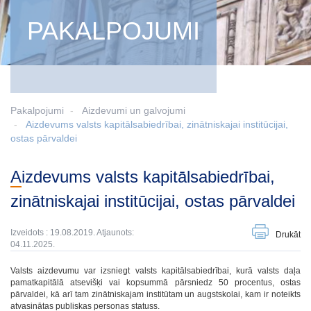
PAKALPOJUMI
Pakalpojumi
Aizdevumi un galvojumi
Aizdevums valsts kapitālsabiedrībai, zinātniskajai institūcijai,
ostas pārvaldei
Aizdevums valsts kapitālsabiedrībai,
zinātniskajai institūcijai, ostas pārvaldei
Izveidots : 19.08.2019. Atjaunots:
Drukāt
04.11.2025.
Valsts aizdevumu var izsniegt valsts kapitālsabiedrībai, kurā valsts daļa
pamatkapitālā atsevišķi vai kopsummā pārsniedz 50 procentus, ostas
pārvaldei, kā arī tam zinātniskajam institūtam un augstskolai, kam ir noteikts
atvasinātas publiskas personas statuss.