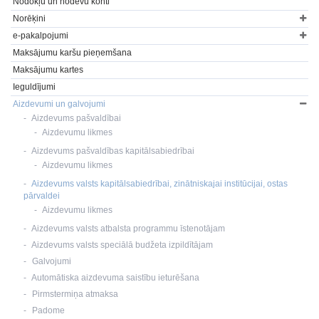
Nodokļu un nodevu konti
Norēķini
e-pakalpojumi
Maksājumu karšu pieņemšana
Maksājumu kartes
Ieguldījumi
Aizdevumi un galvojumi
Aizdevums pašvaldībai
Aizdevumu likmes
Aizdevums pašvaldības kapitālsabiedrībai
Aizdevumu likmes
Aizdevums valsts kapitālsabiedrībai, zinātniskajai institūcijai, ostas
pārvaldei
Aizdevumu likmes
Aizdevums valsts atbalsta programmu īstenotājam
Aizdevums valsts speciālā budžeta izpildītājam
Galvojumi
Automātiska aizdevuma saistību ieturēšana
Pirmstermiņa atmaksa
Padome