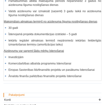
Pamatsummas atliktā maksājuma periods nepārsniedz 3 gadus no
aizdevuma līguma noslēgšanas dienas
Valsts aizdevumu var izmaksāt (saņemt) 3 gadu laikā no aizdevuma
līguma noslēgšanas dienas
Maksimālais atmaksas termiņš no aizdevuma līguma noslēgšanas dienas
30 gadi
Īstenojamā projekta dokumentācijas izstrādei – 5 gadi
Iekārtu iegādei atmaksas termiņš nepārsniedz iekārtas lietderīgās
izmantošanas termiņu (amortizācijas laiku)
Aizdevumu var saņemt šādu mērķu īstenošanai
Investīcijām
Komercdarbības atbalsta programmu īstenošanai
Eiropas Savienības līdzfinansēto projektu un pasākumu īstenošanai
Ārvalstu finanšu palīdzības finansēto projektu īstenošanai
Pakalpojumi
Konti