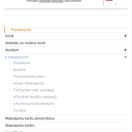
nosaka
vienpersonisku
pārstāvību
s
Pakalpojumi
Konti
Nodokļu un nodevu konti
Norēķini
e-pakalpojumi
Pieteikumi
Budžets
Finansēšanas plāni
eKase (Maksājumi)
Tiešsaistes datu apmaiņa
ePārskati (Iestāžu pārskati)
eAizņēmumi (Aizņēmumi)
Drošība
Maksājumu karšu pieņemšana
Maksājumu kartes