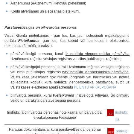
Aizņēmumu (eAizņēmumi) lietotāju pieteikumi;
Kontu atvēršanas un slēgšanas pieteikumi.
Pārstāvēttiesīgās un pilnvarotās personas
Visus Klienta pieteikumus - gan tos, kas jau nodrošināti e-pakalpojumu
portāla
Pieteikumos
, gan tos, kas šobrīd vēl iesniedzami elektroniska
dokumenta formātā, paraksta:
pārstāvēttiesīgā persona, kurai
ir
noteikta vienpersoniska pārstāvība
Uzņēmumu reģistra vestajos reģistros vai citos publiskajos reģistros;
pārstāvēttiesīgajai personai, kurai Uzņēmumu reģistra vestajos reģistros
vai citos publiskajos reģistros
nav
noteikta vienpersoniska pārstāvība
,
Valsts kasē jāiesniedz dokuments (oriģināls vai bāriņtiesas vai notāra
apliecināta kopija), kurā noteikta vienpersoniska pārstāvība, sūtot uz
Valsts kases e-adreses apakšadresātu
KLIENTU APKALPOŠANA
;
pilnvarotā persona, kurai
Pieteikumos
ir izveidota Pilnvara. Šo pilnvaru
veido un paraksta pārstāvēttiesīgā persona.
Instrukcija pilnvarotās personas noteikšanai un pārvaldībai
instrukc
e-pakalpojumā
Pieteikumi
ija
Paraugs dokumentam, ar kuru pārstāvēttiesīgai personai
paraug