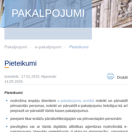
PAKALPOJUMI
Pakalpojumi
e-pakalpojumi
Pieteikumi
Pieteikumi
Izveidots : 17.01.2025. Atjaunots:
Drukāt
14.05.2026.
Pieteikumi:
nodrošina iespēju klientiem
e-pakalpojumu portālā
noteikt un pārvaldīt
pilnvarotās personas, noteikt un pārvaldīt e-pakalpojumu lietotājus kā arī
pieprasīt un pārvaldīt Valsts kases pakalpojumus.
pieejami tikai iestāžu pārstāvēttiesīgajām vai pilnvarotajām personām.
pieslēgties var ar Valsts digitālās attīstības aģentūras nodrošinātā e-
pakalpojuma Vienotās pieteikšanās (Latvija.lv) starpniecību, izmantojot