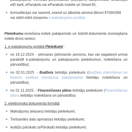
eID karti, eParaksts vai eParaksts mobile un Smart-ID;
konsultācijas var saņemt, zvanot uz atbalsta servisa tālruni 67094368
vai sūtot sūtot ziņojumu
e-pakalpojumu portālā
.
Pieteikumu
ieviešana notiek pakāpeniski un šobrīd dokumentu iesniegšana
notiek divos veidos:
1. e-pakalpojumu portālā
Pieteikumi
:
no 16.12.2024. - pilnvaras (pilnvaroto personu, kas var sagatavot un/vai
parakstīt e-pakalpojumu un pakalpojumu pieteikumus, noteikšana un
pārvaldība);
no 02.01.2025. -
Budžeta
lietotāju pieteikumi (
Budžeta plānošanas un
finanšu vadības risinājuma pakalpojuma
lietotāju noteikšana un
pārvaldība);
no 01.11.2025. -
Finansēšanas plānu
lietotāju pieteikumi (
Finansēšanas
plānu
lietotāju noteikšana un pārvaldība)
2. elektroniska dokumenta formātā
:
Maksājumu (ekases) lietotāju pieteikumi;
Tiešsaistes datu apmaiņas lietotāju pieteikumi;
Iestāžu pārskatu (ePārskati) lietotāju pieteikumi;