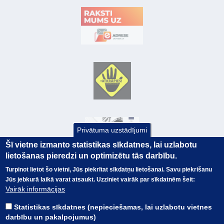
Privātuma uzstādījumi
Šī vietne izmanto statistikas sīkdatnes, lai uzlabotu
lietošanas pieredzi un optimizētu tās darbību.
Turpinot lietot šo vietni, Jūs piekrītat sīkdatņu lietošanai. Savu piekrišanu
Jūs jebkurā laikā varat atsaukt. Uzziniet vairāk par sīkdatnēm šeit:
© Valsts kase 2017
EK GRĀMATVEDĪBAS KURSS
Vairāk informācijas
SAITES
Visas tiesības
rezervētas.
SAISTĪBU ATRUNA
Statistikas sīkdatnes (nepieciešamas, lai uzlabotu vietnes
TERMINI
darbību un pakalpojumus)
KONTAKTI