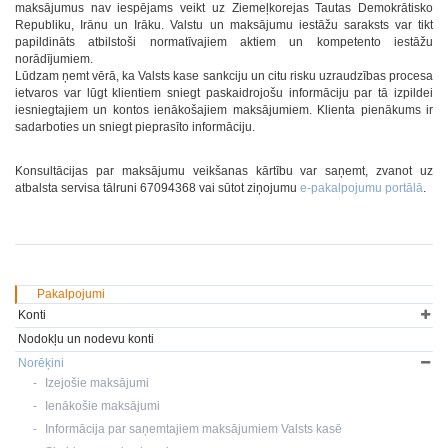
maksājumus nav iespējams veikt uz Ziemeļkorejas Tautas Demokrātisko
Republiku, Irānu un Irāku. Valstu un maksājumu iestāžu saraksts var tikt
papildināts atbilstoši normatīvajiem aktiem un kompetento iestāžu
norādījumiem.
Lūdzam ņemt vērā, ka Valsts kase sankciju un citu risku uzraudzības procesa
ietvaros var lūgt klientiem sniegt paskaidrojošu informāciju par tā izpildei
iesniegtajiem un kontos ienākošajiem maksājumiem. Klienta pienākums ir
sadarboties un sniegt pieprasīto informāciju.
Konsultācijas par maksājumu veikšanas kārtību var saņemt, zvanot uz
atbalsta servisa tālruni 67094368 vai sūtot ziņojumu
e-pakalpojumu portālā
.
Pakalpojumi
Konti
Nodokļu un nodevu konti
Norēķini
Izejošie maksājumi
Ienākošie maksājumi
Informācija par saņemtajiem maksājumiem Valsts kasē