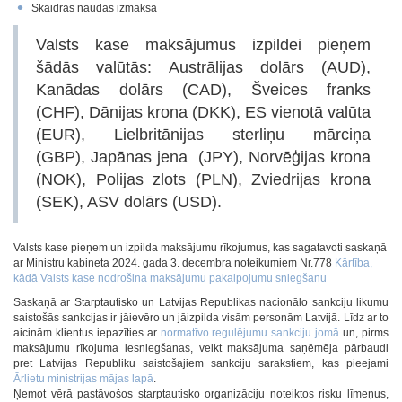
Skaidras naudas izmaksa
Valsts kase maksājumus izpildei pieņem
šādās valūtās: Austrālijas dolārs (AUD),
Kanādas dolārs (CAD), Šveices franks
(CHF), Dānijas krona (DKK), ES vienotā valūta
(EUR), Lielbritānijas sterliņu mārciņa
(GBP), Japānas jena (JPY), Norvēģijas krona
(NOK), Polijas zlots (PLN), Zviedrijas krona
(SEK), ASV dolārs (USD).
Valsts kase pieņem un izpilda maksājumu rīkojumus, kas sagatavoti saskaņā
ar Ministru kabineta 2024. gada 3. decembra noteikumiem Nr.778
Kārtība,
kādā Valsts kase nodrošina maksājumu pakalpojumu sniegšanu
Saskaņā ar Starptautisko un Latvijas Republikas nacionālo sankciju likumu
saistošās sankcijas ir jāievēro un jāizpilda visām personām Latvijā. Līdz ar to
aicinām klientus iepazīties ar
normatīvo regulējumu sankciju jomā
un, pirms
maksājumu rīkojuma iesniegšanas, veikt maksājuma saņēmēja pārbaudi
pret Latvijas Republiku saistošajiem sankciju sarakstiem, kas pieejami
Ārlietu ministrijas mājas lapā
.
Ņemot vērā pastāvošos starptautisko organizāciju noteiktos risku līmeņus,