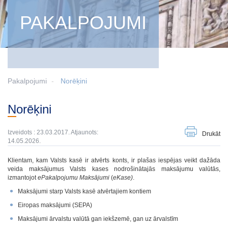
PAKALPOJUMI
Pakalpojumi
Norēķini
Norēķini
Izveidots : 23.03.2017. Atjaunots:
Drukāt
14.05.2026.
Klientam, kam Valsts kasē ir atvērts konts, ir plašas iespējas veikt dažāda
veida maksājumus Valsts kases nodrošinātajās maksājumu valūtās,
izmantojot
ePakalpojumu Maksājumi
(
eKase)
.
Maksājumi starp Valsts kasē atvērtajiem kontiem
Eiropas maksājumi (SEPA)
Maksājumi ārvalstu valūtā gan iekšzemē, gan uz ārvalstīm