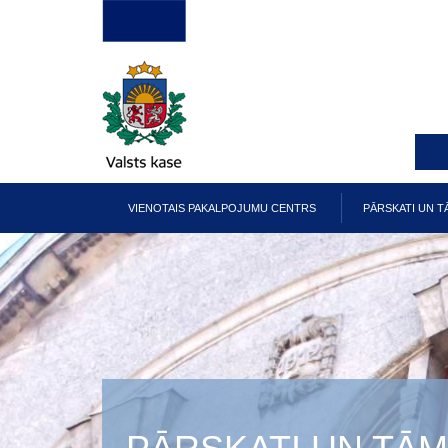
Pārlekt
uz
galveno
saturu
VIENOTAIS PAKALPOJUMU CENTRS
PĀRSKATI UN T
Galvenā
izvēlne