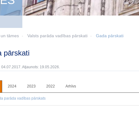
MES
i un tāmes
Valsts parāda vadības pārskati
Gada pārskati
a pārskati
: 04.07.2017. Atjaunots: 19.05.2026.
2024
2023
2022
Arhīvs
a parāda vadības pārskats