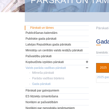
PĀRSKATI UN TĀ
Pārskati un tāmes
Pārskat
Publicēšanas kalendārs
Publiskie gada pārskati
Gad
Latvijas Republikas gada pārskats
Ministriju un centrālo valsts iestāžu pārskati
Izveidots 
Pašvaldību pārskati
Kopbudžeta izpildes pārskati
2025
Valsts parāda vadības pārskati
Mēneša pārskati
2025.gad
Parāda vadības biļetens
Gada pārskati
Pārskati par galvojumiem
ES līdzekļu izmantošana
Norēķini ar pašvaldībām
Norēķini par nenodokļu ieņēmumiem