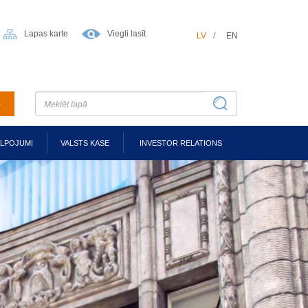
Lapas karte
Viegli lasīt
LV
EN
m
ALPOJUMI
VALSTS KASE
INVESTOR RELATIONS