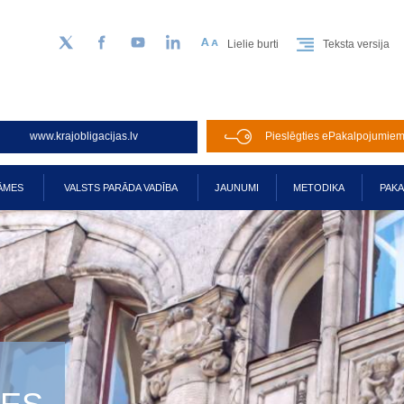
Lielie burti
Teksta versija
Sekojiet mums Twitter
Facebook
YouTube
LinkedIn
www.krajobligacijas.lv
Pieslēgties ePakalpojumie
ĀMES
VALSTS PARĀDA VADĪBA
JAUNUMI
METODIKA
PAK