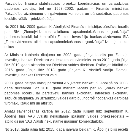
Pašvaldību finanšu stabilizācijas projektu koordinācijas un uzraudzības
padomes vadītājs, bet no 1997.-2002. gadam – Finanšu ministrijas
Pašvaldību aizņēmumu un galvojumu kontroles un pārraudzības padomes
loceklis, vēlāk – priekšsēdētājs.
No 2001. līdz 2009. gadam K. Āboliņš kā Finanšu ministrijas pārstāvis iecelts
par SIA „Ziemeļvidzemes atkritumu apsaimniekošanas organizācija”
padomes locekli, lai kontrolētu Ziemeļu investīciju bankas aizdevuma SIA
„Ziemeļvidzemes atkritumu apsaimniekošanas organizācija” izlietojumu un
riskus.
Ar Ministru kabineta rīkojumu no 2008. gada jūnija iecelts par Ziemeļu
Investīciju bankas Direktoru valdes direktora vietnieks un no 2011. gada jūlija
līdz 2019. gada oktobrim par Direktoru valdes direktoru. Rotācijas kārtībā no
2016. gada jūnija līdz 2018. gada jūnijam K. Āboliņš vadīja Ziemeļu
Investīciju bankas Direktoru valdi.
2008. gada beigās valstij pārņemot AS „Parex banka”, K. Āboliņš no 2008.
gada decembra līdz 2010. gada martam iecelts par AS „Parex banka”
padomes locekli, lai pārstāvētu bankas akcionāru intereses akcionāru
sapulču starplaikā un uzraudzītu valdes darbību, nodrošinot bankas darbības
turpmāku izaugsmi un attīstību.
Amatu savienošanas kārtībā no 2012. gada jūlijam līdz septembrim K.
Āboliņš bijis VAS „Valsts nekustamie īpašumi” valdes priekšsēdētājs –
atbildīgs par VAS „Valsts nekustamie īpašumi” komercdarbību.
No 2013. gada jūlija līdz 2015. gada janvāra beigām K. Āboliņš bijis iecelts