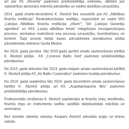
arī par AS „Reverta” padomes priekšsēdētāja vietnieku, atbildot par
sabiedrības akcionāru interešu pārstāvību un valdes darbības uzraudzību.
2014. gadā (marts-decembris) K. Āboliņš tika izraudzīts par AS „Attīstības
finanšu institūcija” Restrukturizācijas vadītāju, organizējot un vadot VAS
„Latvijas Attīstības finanšu institūcija „Altum””, SIA „Latvijas Garantiju
aģentūra” un VAS „Lauku attīstības fonds” integrācijas (reorganizācijas)
procesu, vienlaikus nodrošinot visa procesa uzraudzību, koordinēšanu un
kontroli. Šajā posmā Valsts kases pārvaldnieka pienākumus pildīja
pārvaldnieka vietniece Gunta Medne.
No 2018. gada janvāra līdz 2020.gada aprīlim amatu savienošanas kārtībā
K. Āboliņš pildīja AS „Conexus Baltic Grid” padomes priekšsēdētāja
pienākumus.
No 2015. gada februāra līdz 2023. gada maijam amatu savienošanas kārtībā
K. Āboliņš pildīja AS „Air Baltic Corporation” padomes locekļa pienākumus.
No 2019. gada septembra līdz 2024. gada decembrim amatu savienošanas
kārtībā K. Āboliņš pildīja arī AS „Augstsprieguma tīkls” padomes
priekšsēdētāja pienākumus.
Profesionālās zināšanas K. Āboliņš papildinājis ar finanšu risku, kredītrisku,
finanšu tirgu un instrumentu vadību saistītās starptautiskās mācībās un
semināros.
Bez dzimtās latviešu valodas Kaspars Āboliņš pārvalda angļu un krievu
valodu.