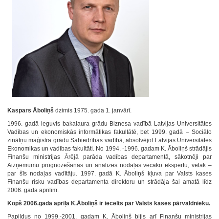
Kaspars Āboliņš
dzimis 1975. gada 1. janvārī.
1996. gadā ieguvis bakalaura grādu Biznesa vadībā Latvijas Universitātes
Vadības un ekonomiskās informātikas fakultātē, bet 1999. gadā – Sociālo
zinātņu maģistra grādu Sabiedrības vadībā, absolvējot Latvijas Universitātes
Ekonomikas un vadības fakultāti. No 1994. -1996. gadam K. Āboliņš strādājis
Finanšu ministrijas Ārējā parāda vadības departamentā, sākotnēji par
Aizņēmumu prognozēšanas un analīzes nodaļas vecāko ekspertu, vēlāk –
par šīs nodaļas vadītāju. 1997. gadā K. Āboliņš kļuva par Valsts kases
Finanšu risku vadības departamenta direktoru un strādāja šai amatā līdz
2006. gada aprīlim.
Kopš 2006.gada aprīļa K.Āboliņš ir iecelts par Valsts kases pārvaldnieku.
Papildus no 1999.-2001. gadam K. Āboliņš bijis arī Finanšu ministrijas