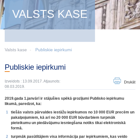
VALSTS KASE
Valsts kase
Publiskie iepirkumi
Publiskie iepirkumi
Izveidots : 13.09.2017. Atjaunots:
Drukāt
08.03.2019.
2019.gada 1.janvārī ir stājušies spēkā grozījumi Publisko iepirkumu
likumā, paredzot, ka:
tiešās valsts pārvaldes iestāžu iepirkumos no 10 000 EUR precēm un
pakalpojumiem, kā arī no 20 000 EUR būvdarbiem turpmāk
pieteikumu un piedāvājumu iesniegšana notiks tikai elektroniskā
formā.
turpmāk pasūtītājiem visa informācija par iepirkumiem, kas veido