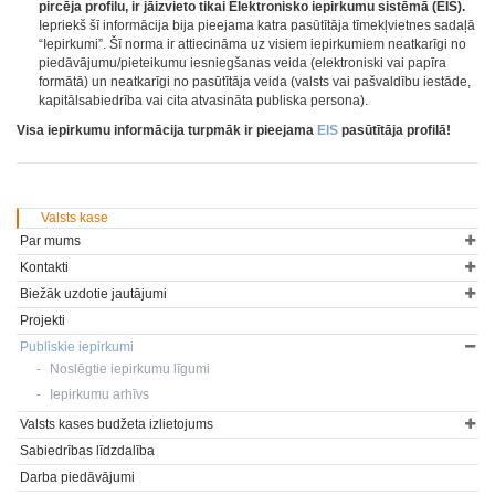
pircēja profilu, ir jāizvieto tikai Elektronisko iepirkumu sistēmā (EIS).
Iepriekš šī informācija bija pieejama katra pasūtītāja tīmekļvietnes sadaļā
“Iepirkumi”. Šī norma ir attiecināma uz visiem iepirkumiem neatkarīgi no
piedāvājumu/pieteikumu iesniegšanas veida (elektroniski vai papīra
formātā) un neatkarīgi no pasūtītāja veida (valsts vai pašvaldību iestāde,
kapitālsabiedrība vai cita atvasināta publiska persona).
Visa iepirkumu informācija turpmāk ir pieejama
EIS
pasūtītāja profilā!
Valsts kase
Par mums
Kontakti
Biežāk uzdotie jautājumi
Projekti
Publiskie iepirkumi
Noslēgtie iepirkumu līgumi
Iepirkumu arhīvs
Valsts kases budžeta izlietojums
Sabiedrības līdzdalība
Darba piedāvājumi