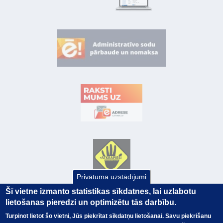
Privātuma uzstādījumi
Šī vietne izmanto statistikas sīkdatnes, lai uzlabotu
lietošanas pieredzi un optimizētu tās darbību.
Turpinot lietot šo vietni, Jūs piekrītat sīkdatņu lietošanai. Savu piekrišanu