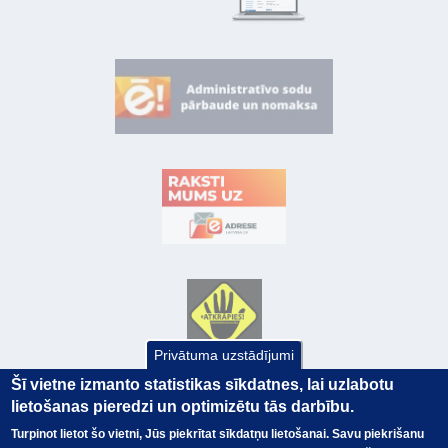
Privātuma uzstādījumi
Šī vietne izmanto statistikas sīkdatnes, lai uzlabotu
lietošanas pieredzi un optimizētu tās darbību.
Turpinot lietot šo vietni, Jūs piekrītat sīkdatņu lietošanai. Savu piekrišanu