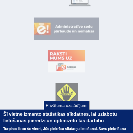
Privātuma uzstādījumi
Šī vietne izmanto statistikas sīkdatnes, lai uzlabotu
lietošanas pieredzi un optimizētu tās darbību.
Turpinot lietot šo vietni, Jūs piekrītat sīkdatņu lietošanai. Savu piekrišanu