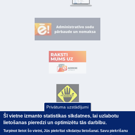
Privātuma uzstādījumi
Šī vietne izmanto statistikas sīkdatnes, lai uzlabotu
lietošanas pieredzi un optimizētu tās darbību.
Turpinot lietot šo vietni, Jūs piekrītat sīkdatņu lietošanai. Savu piekrišanu