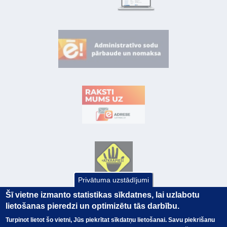
Privātuma uzstādījumi
Šī vietne izmanto statistikas sīkdatnes, lai uzlabotu
lietošanas pieredzi un optimizētu tās darbību.
Turpinot lietot šo vietni, Jūs piekrītat sīkdatņu lietošanai. Savu piekrišanu