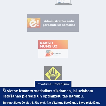
Privātuma uzstādījumi
Šī vietne izmanto statistikas sīkdatnes, lai uzlabotu
lietošanas pieredzi un optimizētu tās darbību.
Turpinot lietot šo vietni, Jūs piekrītat sīkdatņu lietošanai. Savu piekrišanu