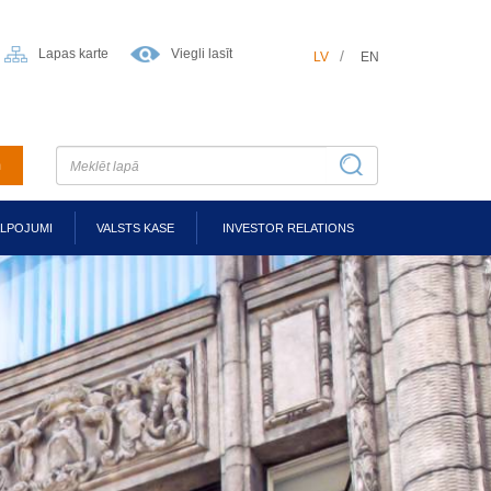
Lapas karte
Viegli lasīt
LV
EN
m
ALPOJUMI
VALSTS KASE
INVESTOR RELATIONS