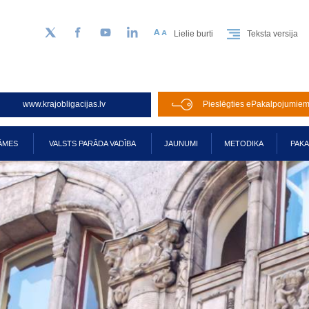
Lielie burti
Teksta versija
Sekojiet mums Twitter
Facebook
YouTube
LinkedIn
www.krajobligacijas.lv
Pieslēgties ePakalpojumie
ĀMES
VALSTS PARĀDA VADĪBA
JAUNUMI
METODIKA
PAK