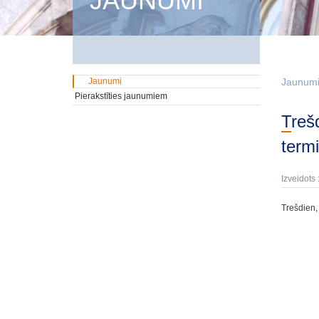
JAUNUMI
Jaunumi
Jaunum
Pierakstīties jaunumiem
Trešdien, 17. septembrī tika izsolīti GMTN vērtspapīri iekšējā tirgū ar dzēšanas
term
Izveidots 
Trešdien,