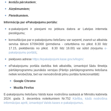
Iestāžu pārskatiem
;
Aizņēmumiem;
Pieteikumiem.
Informācija par ePakalpojumu portālu:
e-pakalpojumi ir pieejami no jebkura datora ar Latvijas interneta
pieslēgumu;
konsultācijas par e-pakalpojumu lietošanu var saņemt, zvanot uz atbalsta
servisa tālruni 67094368 (pirmdiena - ceturtdiena no plkst. 8.30 līdz
17.15, piektdienās no plkst. 8.30 līdz 16.00) vai sūtot ziņojumu
e-
pakalpojumu portālā
;
piekļuves adrese
https://epakalpojumi.kase.gov.lv/login/
.
ePakalpojumu portāla darbība tiek atbalstīta, izmantojot šādu tīmekļa
pārlūkprogrammu jaunākās versijas (Pārējo pārlūkprogrammu lietošana
netiek ierobežota, bet var nenodrošināt pilnu portāla funkcionalitāti):
Google Chrome
Mozilla Firefox
E-pakalpojumu lietošanu Valsts kase nodrošina saskaņā ar Ministru kabineta
2024. gada 3. decembra noteikumiem Nr.752
Kārtība, kādā nodrošina
informācijas apriti, izmantojot Valsts kases e-pakalpojumus
.