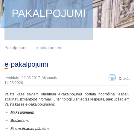
PAKALPOJUMI
Pakalpojumi
e-pakalpojumi
e-pakalpojumi
Izveidots : 22.03.2017. Atjaunots:
Drukāt
14.05.2026.
Valsts kase saviem klientiem ePakalpojumu portālā nodrošina iespēju
attālināti, izmantojot informāciju tehnoloģiju sniegtās iespējas, piekļūt šādiem
Valsts kases e-pakalpojumiem:
Maksājumiem
;
Budžetam;
Finansēšanas plāniem
;