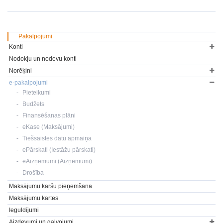
Pakalpojumi
Konti
Nodokļu un nodevu konti
Norēķini
e-pakalpojumi
Pieteikumi
Budžets
Finansēšanas plāni
eKase (Maksājumi)
Tiešsaistes datu apmaiņa
ePārskati (Iestāžu pārskati)
eAizņēmumi (Aizņēmumi)
Drošība
Maksājumu karšu pieņemšana
Maksājumu kartes
Ieguldījumi
Aizdevumi un galvojumi