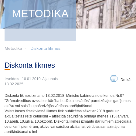
METODIKA
Metodika
Diskonta likmes
Diskonta likmes
Izveidots : 10.01.2019. Atjaunots:
Drukāt
13.02.2025.
Diskonta likmes izmanto 13.02.2018. Ministru kabineta noteikumos Nr.87
"Grāmatvedības uzskaites kārtība budžeta iestādēs" paredzētajos gadījumos
aktīvu vai saistību pašreizējās vērtības aprēķināšanai.
Valsts kases tīmekļvietnē likmes tiek publicētas sākot ar 2019.gadu un
aktualizētas reizi ceturksnī – attiecīgā ceturkšņa pirmajā mēnesī (15.janvārī,
10.aprīlī, 10.jūlijā, 10.oktobrī). Diskonta likmes izmanto darījumiem attiecīgajā
ceturksnī, piemēram, aktīvu vai saistību atzīšanai, vērtības samazinājuma
aprēķināšanai u.tml.