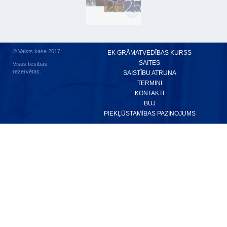
© Valsts kase 2017
EK GRĀMATVEDĪBAS KURSS
SAITES
Visas tiesības
rezervētas.
SAISTĪBU ATRUNA
TERMINI
KONTAKTI
BUJ
PIEKĻŪSTAMĪBAS PAZIŅOJUMS