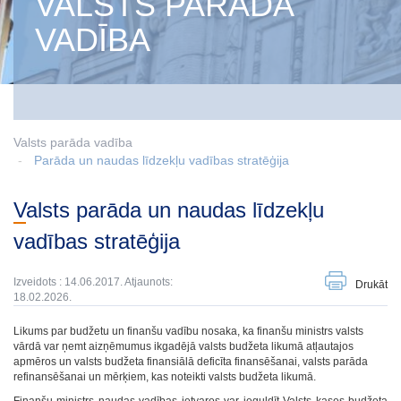
VALSTS PARĀDA
VADĪBA
Valsts parāda vadība
Parāda un naudas līdzekļu vadības stratēģija
Valsts parāda un naudas līdzekļu
vadības stratēģija
Izveidots : 14.06.2017. Atjaunots:
Drukāt
18.02.2026.
Likums par budžetu un finanšu vadību nosaka, ka finanšu ministrs valsts
vārdā var ņemt aizņēmumus ikgadējā valsts budžeta likumā atļautajos
apmēros un valsts budžeta finansiālā deficīta finansēšanai, valsts parāda
refinansēšanai un mērķiem, kas noteikti valsts budžeta likumā.