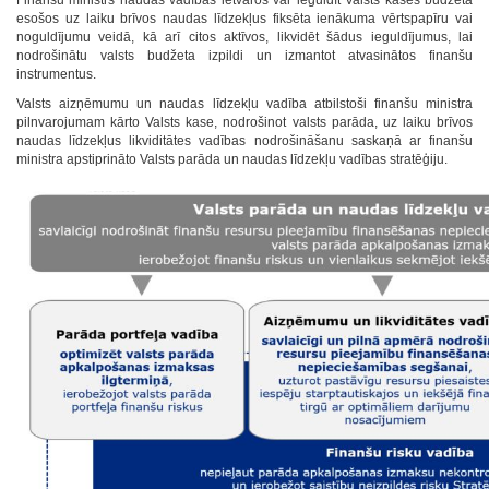
Finanšu ministrs naudas vadības ietvaros var ieguldīt Valsts kases budžeta
esošos uz laiku brīvos naudas līdzekļus fiksēta ienākuma vērtspapīru vai
noguldījumu veidā, kā arī citos aktīvos, likvidēt šādus ieguldījumus, lai
nodrošinātu valsts budžeta izpildi un izmantot atvasinātos finanšu
instrumentus.
Valsts aizņēmumu un naudas līdzekļu vadība atbilstoši finanšu ministra
pilnvarojumam kārto Valsts kase, nodrošinot valsts parāda, uz laiku brīvos
naudas līdzekļus likviditātes vadības nodrošināšanu saskaņā ar finanšu
ministra apstiprināto Valsts parāda un naudas līdzekļu vadības stratēģiju.