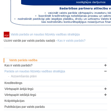
Valsts parāda un naudas līdzekļu vadības stratēģija
Uzzini vairāk par valsts parādu sadaļā -
Kas ir valsts parāds?
Valsts parāda vadība
Kas ir valsts parāds?
Parāda un naudas līdzekļu vadības stratēģija
Aizņemšanās plāni
Kredītreitings
Vērtspapīri ārējā tirgū
Vērtspapīri iekšējā tirgū
Krājobligācijas
Publikācijas par valsts parādu