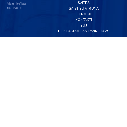
SAITES
Visas tiesības
rezervētas.
SAISTĪBU ATRUNA
TERMINI
KONTAKTI
BUJ
PIEKĻŪSTAMĪBAS PAZIŅOJUMS