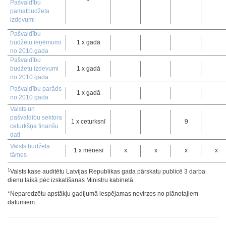
Pašvaldību
pamatbudžeta
izdevumi
Pašvaldību
budžetu ieņēmumi
1 x gadā
no 2010.gada
Pašvaldību
budžetu izdevumi
1 x gadā
no 2010.gada
Pašvaldību parāds
1 x gadā
no 2010.gada
Valsts un
pašvaldību sektora
1 x ceturksnī
9
ceturkšņa finanšu
dati
Valsts budžeta
1 x mēnesī
x
x
x
x
tāmes
1
Valsts kase auditētu Latvijas Republikas gada pārskatu publicē 3 darba
dienu laikā pēc izskatīšanas Ministru kabinetā.
*Neparedzētu apstākļu gadījumā iespējamas novirzes no plānotajiem
datumiem.