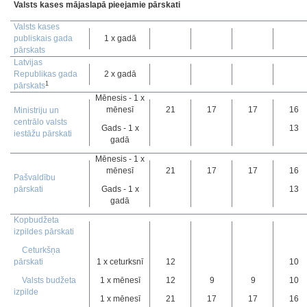
Valsts kases mājaslapā pieejamie pārskati
Valsts kases
publiskais gada
1 x gadā
pārskats
Latvijas
Republikas gada
2 x gadā
1
pārskats
Mēnesis - 1 x
mēnesī
21
17
17
16
Ministriju un
centrālo valsts
Gads - 1 x
13
iestāžu pārskati
gadā
Mēnesis - 1 x
mēnesī
21
17
17
16
Pašvaldību
pārskati
Gads - 1 x
13
gadā
Kopbudžeta
izpildes pārskati
Ceturkšņa
pārskati
1 x ceturksnī
12
10
Valsts budžeta
1 x mēnesī
12
9
9
10
izpilde
1 x mēnesī
21
17
17
16