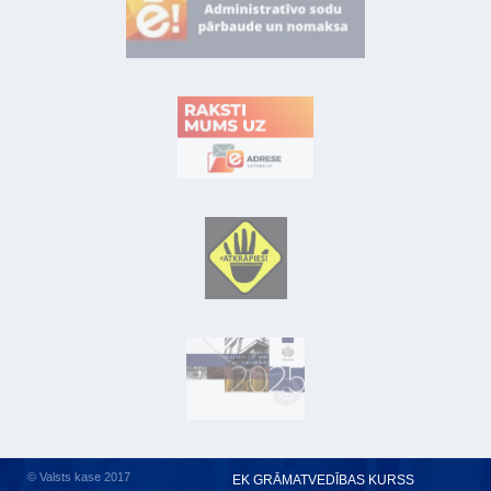
© Valsts kase 2017
EK GRĀMATVEDĪBAS KURSS