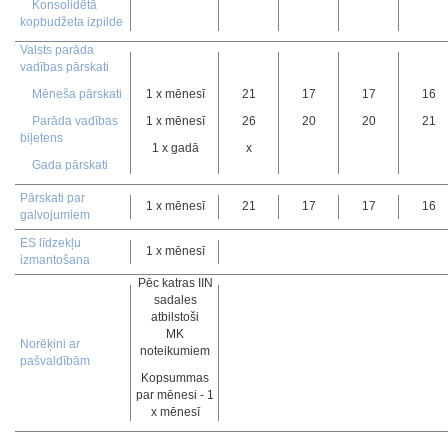
Konsolidētā
kopbudžeta izpilde
Valsts parāda
vadības pārskati
Mēneša pārskati
1 x mēnesī
21
17
17
16
Parāda vadības
1 x mēnesī
26
20
20
21
biļetens
1 x gadā
x
Gada pārskati
Pārskati par
1 x mēnesī
21
17
17
16
galvojumiem
ES līdzekļu
1 x mēnesī
izmantošana
Pēc katras IIN
sadales
atbilstoši
MK
Norēķini ar
noteikumiem
pašvaldībām
Kopsummas
par mēnesi - 1
x mēnesī