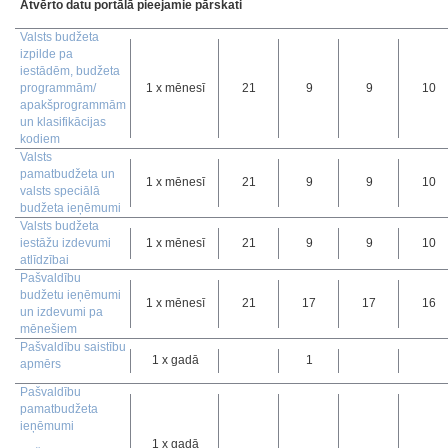
Atvērto datu portālā pieejamie pārskati
Valsts budžeta
izpilde pa
iestādēm, budžeta
programmām/
1 x mēnesī
21
9
9
10
apakšprogrammām
un klasifikācijas
kodiem
Valsts
pamatbudžeta un
1 x mēnesī
21
9
9
10
valsts speciālā
budžeta ieņēmumi
Valsts budžeta
iestāžu izdevumi
1 x mēnesī
21
9
9
10
atlīdzībai
Pašvaldību
budžetu ieņēmumi
1 x mēnesī
21
17
17
16
un izdevumi pa
mēnešiem
Pašvaldību saistību
1 x gadā
1
apmērs
Pašvaldību
pamatbudžeta
ieņēmumi
1 x gadā