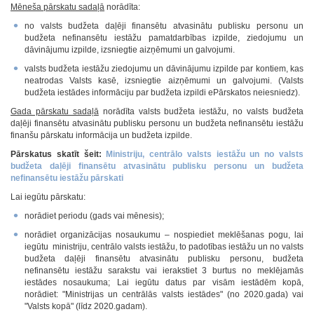
Mēneša pārskatu sadaļā
norādīta:
no valsts budžeta daļēji finansētu atvasinātu publisku personu un
budžeta nefinansētu iestāžu pamatdarbības izpilde, ziedojumu un
dāvinājumu izpilde, izsniegtie aizņēmumi un galvojumi.
valsts budžeta iestāžu ziedojumu un dāvinājumu izpilde par kontiem, kas
neatrodas Valsts kasē, izsniegtie aizņēmumi un galvojumi. (Valsts
budžeta iestādes informāciju par budžeta izpildi ePārskatos neiesniedz).
Gada pārskatu sadaļā
norādīta valsts budžeta iestāžu, no valsts budžeta
daļēji finansētu atvasinātu publisku personu un budžeta nefinansētu iestāžu
finanšu pārskatu informācija un budžeta izpilde.
Pārskatus skatīt šeit:
Ministriju, centrālo valsts iestāžu un no valsts
budžeta daļēji finansētu atvasinātu publisku personu un budžeta
nefinansētu iestāžu pārskati
Lai iegūtu pārskatu:
norādiet periodu (gads vai mēnesis);
norādiet organizācijas nosaukumu – nospiediet meklēšanas pogu, lai
iegūtu ministriju, centrālo valsts iestāžu, to padotības iestāžu un no valsts
budžeta daļēji finansētu atvasinātu publisku personu, budžeta
nefinansētu iestāžu sarakstu vai ierakstiet 3 burtus no meklējamās
iestādes nosaukuma; Lai iegūtu datus par visām iestādēm kopā,
norādiet: "Ministrijas un centrālās valsts iestādes" (no 2020.gada) vai
"Valsts kopā" (līdz 2020.gadam).