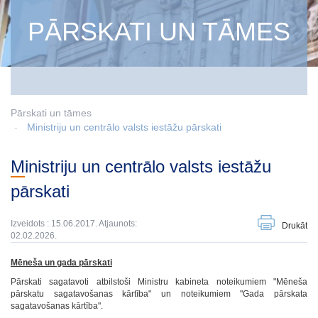
PĀRSKATI UN TĀMES
Pārskati un tāmes
Ministriju un centrālo valsts iestāžu pārskati
Ministriju un centrālo valsts iestāžu
pārskati
Izveidots : 15.06.2017. Atjaunots:
Drukāt
02.02.2026.
Mēneša un gada pārskati
Pārskati sagatavoti atbilstoši Ministru kabineta noteikumiem "Mēneša
pārskatu sagatavošanas kārtība" un noteikumiem "Gada pārskata
sagatavošanas kārtība".