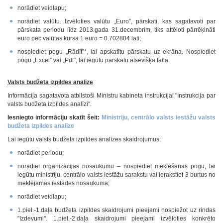
norādiet veidlapu;
norādiet valūtu. Izvēloties valūtu „Euro”, pārskati, kas sagatavoti par
pārskata periodu līdz 2013.gada 31.decembrim, tiks attēloti pārrēķināti
euro pēc valūtas kursa 1 euro = 0.702804 lati;
nospiediet pogu „Rādīt”*, lai apskatītu pārskatu uz ekrāna. Nospiediet
pogu „Excel” vai „Pdf”, lai iegūtu pārskatu atsevišķā failā.
Valsts budžeta izpildes analīze
Informācija sagatavota atbilstoši Ministru kabineta instrukcijai "Instrukcija par
valsts budžeta izpildes analīzi".
Iesniegto informāciju skatīt šeit:
Ministriju, centrālo valsts iestāžu valsts
budžeta izpildes analīze
Lai iegūtu valsts budžeta izpildes analīzes skaidrojumus:
norādiet periodu;
norādiet organizācijas nosaukumu – nospiediet meklēšanas pogu, lai
iegūtu ministriju, centrālo valsts iestāžu sarakstu vai ierakstiet 3 burtus no
meklējamās iestādes nosaukuma;
norādiet veidlapu;
1.piel.-1.daļa budžeta izpildes skaidrojumi pieejami nospiežot uz rindas
"Izdevumi". 1.piel.-2.daļa skaidrojumi pieejami izvēloties konkrēto