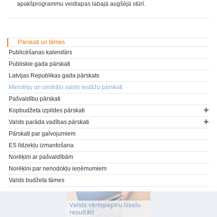
apakšprogrammu veidlapas labajā augšējā stūrī.
Pārskati un tāmes
Publicēšanas kalendārs
Publiskie gada pārskati
Latvijas Republikas gada pārskats
Ministriju un centrālo valsts iestāžu pārskati
Pašvaldību pārskati
Kopbudžeta izpildes pārskati
Valsts parāda vadības pārskati
Pārskati par galvojumiem
ES līdzekļu izmantošana
Norēķini ar pašvaldībām
Norēķini par nenodokļu ieņēmumiem
Valsts budžeta tāmes