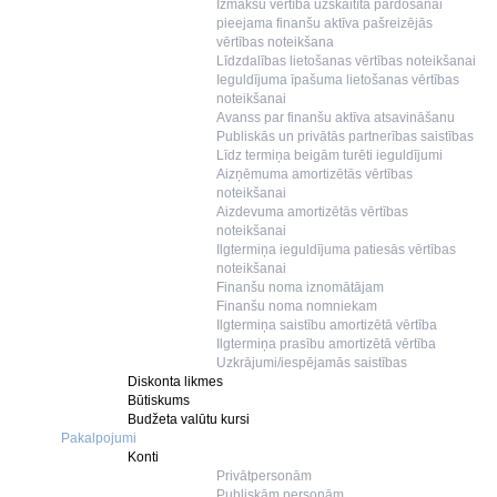
Izmaksu vērtībā uzskaitīta pārdošanai
pieejama finanšu aktīva pašreizējās
vērtības noteikšana
Līdzdalības lietošanas vērtības noteikšanai
Ieguldījuma īpašuma lietošanas vērtības
noteikšanai
Avanss par finanšu aktīva atsavināšanu
Publiskās un privātās partnerības saistības
Līdz termiņa beigām turēti ieguldījumi
Aizņēmuma amortizētās vērtības
noteikšanai
Aizdevuma amortizētās vērtības
noteikšanai
Ilgtermiņa ieguldījuma patiesās vērtības
noteikšanai
Finanšu noma iznomātājam
Finanšu noma nomniekam
Ilgtermiņa saistību amortizētā vērtība
Ilgtermiņa prasību amortizētā vērtība
Uzkrājumi/iespējamās saistības
Diskonta likmes
Būtiskums
Budžeta valūtu kursi
Pakalpojumi
Konti
Privātpersonām
Publiskām personām