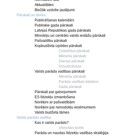
Aktualitātes
Biežāk uzdotie jautājumi
Pārskati un tāmes
Publicēšanas kalendārs
Publiskie gada pārskati
Latvijas Republikas gada pārskats
Ministriju un centrālo valsts iestāžu pārskati
Pašvaldību pārskati
Kopbudžeta izpildes pārskati
Ceturkšņa pārskati
Mēneša pārskati
Dienas pārskati
Vizualizācijas
Valsts parāda vadības pārskati
Mēneša pārskati
Parāda vadības biļetens
Gada pārskati
Pārskati par galvojumiem
ES līdzekļu izmantošana
Norēķini ar pašvaldībām
Norēķini par nenodokļu ieņēmumiem
Valsts budžeta tāmes
Valsts parāda vadība
Kas ir valsts parāds?
Vienotais konts
Parāda un naudas līdzekļu vadības stratēģija