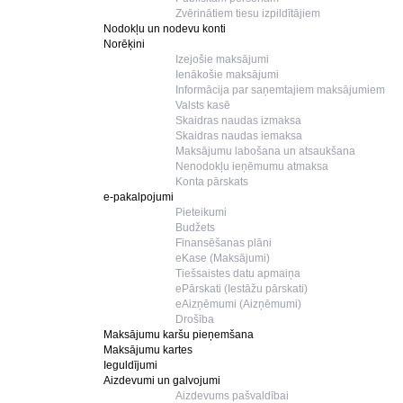
Zvērinātiem tiesu izpildītājiem
Nodokļu un nodevu konti
Norēķini
Izejošie maksājumi
Ienākošie maksājumi
Informācija par saņemtajiem maksājumiem
Valsts kasē
Skaidras naudas izmaksa
Skaidras naudas iemaksa
Maksājumu labošana un atsaukšana
Nenodokļu ieņēmumu atmaksa
Konta pārskats
e-pakalpojumi
Pieteikumi
Budžets
Finansēšanas plāni
eKase (Maksājumi)
Tiešsaistes datu apmaiņa
ePārskati (Iestāžu pārskati)
eAizņēmumi (Aizņēmumi)
Drošība
Maksājumu karšu pieņemšana
Maksājumu kartes
Ieguldījumi
Aizdevumi un galvojumi
Aizdevums pašvaldībai