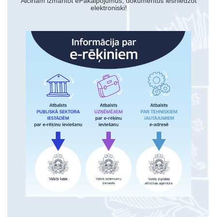
Aicinām izmantot ePakalpojumus, dokumentus iesniedzot
elektroniski!