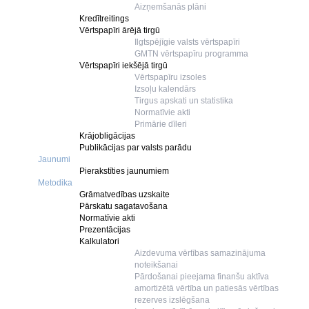
Aizņemšanās plāni
Kredītreitings
Vērtspapīri ārējā tirgū
Ilgtspējīgie valsts vērtspapīri
GMTN vērtspapīru programma
Vērtspapīri iekšējā tirgū
Vērtspapīru izsoles
Izsoļu kalendārs
Tirgus apskati un statistika
Normatīvie akti
Primārie dīleri
Krājobligācijas
Publikācijas par valsts parādu
Jaunumi
Pierakstīties jaunumiem
Metodika
Grāmatvedības uzskaite
Pārskatu sagatavošana
Normatīvie akti
Prezentācijas
Kalkulatori
Aizdevuma vērtības samazinājuma
noteikšanai
Pārdošanai pieejama finanšu aktīva
amortizētā vērtība un patiesās vērtības
rezerves izslēgšana