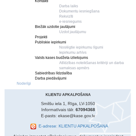
Kontakti
Darba laiks
Dokumentu iesniegšana
Rekvizīti
e-iesniegums
Biežāk uzdotie jautājumi
Uzdot jautājumu
Projekti
Publiskie iepirkumi
Noslēgtie iepirkumu līgumi
Iepirkumu arhīvs
Valsts kases budžeta izlietojums
Atlīdzības noteikšanas kritēriji un darba
samaksas apmērs
Sabiedrības līdzdalība
Darba piedāvājumi
Noderīgi
KLIENTU APKALPOŠANA
Smilšu iela 1, Rīga, LV-1050
Informatīvais tālr.
67094368
E-pasts: ekase@kase.gov.lv
E-adrese: KLIENTU APKALPOŠANA