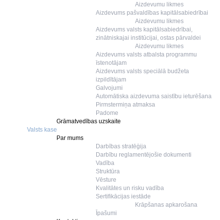
Aizdevumu likmes
Aizdevums pašvaldības kapitālsabiedrībai
Aizdevumu likmes
Aizdevums valsts kapitālsabiedrībai,
zinātniskajai institūcijai, ostas pārvaldei
Aizdevumu likmes
Aizdevums valsts atbalsta programmu
īstenotājam
Aizdevums valsts speciālā budžeta
izpildītājam
Galvojumi
Automātiska aizdevuma saistību ieturēšana
Pirmstermiņa atmaksa
Padome
Grāmatvedības uzskaite
Valsts kase
Par mums
Darbības stratēģija
Darbību reglamentējošie dokumenti
Vadība
Struktūra
Vēsture
Kvalitātes un risku vadība
Sertifikācijas iestāde
Krāpšanas apkarošana
Īpašumi