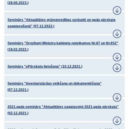
(28.06.2023.)
Seminārs "Aktualitātes grāmatvedības uzskaitē un gada pārskata
sagatavošanā" (07.12.2022.)
Seminārs "Grozījumi Ministru kabineta noteikumos Nr.87 un Nr.652"
(18.02.2022.)
Seminārs "ePārskatu lietošana" (10.12.2021.)
Seminārs "Inventarizācijas veikšana un dokumentēšana"
(07.12.2021.)
2021.gada seminārs "Aktualitātes sagatavojot 2021.gada pārskatu"
(02.12.2021.)