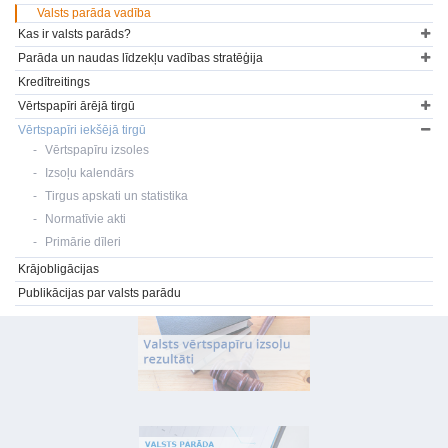
Valsts parāda vadība
Kas ir valsts parāds?
Parāda un naudas līdzekļu vadības stratēģija
Kredītreitings
Vērtspapīri ārējā tirgū
Vērtspapīri iekšējā tirgū
Vērtspapīru izsoles
Izsoļu kalendārs
Tirgus apskati un statistika
Normatīvie akti
Primārie dīleri
Krājobligācijas
Publikācijas par valsts parādu