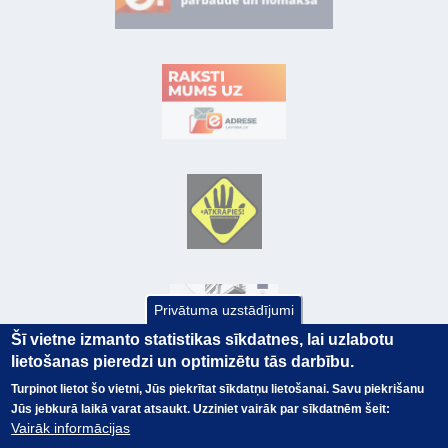
Privātuma uzstādījumi
Šī vietne izmanto statistikas sīkdatnes, lai uzlabotu
lietošanas pieredzi un optimizētu tās darbību.
Turpinot lietot šo vietni, Jūs piekrītat sīkdatņu lietošanai. Savu piekrišanu
Jūs jebkurā laikā varat atsaukt. Uzziniet vairāk par sīkdatnēm šeit:
© Valsts kase 2017
EK GRĀMATVEDĪBAS KURSS
Vairāk informācijas
SAITES
Visas tiesības