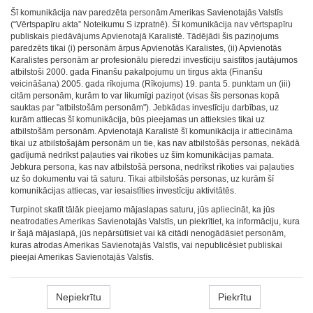
Šī komunikācija nav paredzēta personām Amerikas Savienotajās Valstīs
(“Vērtspapīru akta” Noteikumu S izpratnē). Šī komunikācija nav vērtspapīru
publiskais piedāvājums Apvienotajā Karalistē. Tādējādi šis paziņojums
paredzēts tikai (i) personām ārpus Apvienotās Karalistes, (ii) Apvienotās
Karalistes personām ar profesionālu pieredzi investīciju saistītos jautājumos
atbilstoši 2000. gada Finanšu pakalpojumu un tirgus akta (Finanšu
veicināšana) 2005. gada rīkojuma (Rīkojums) 19. panta 5. punktam un (iii)
citām personām, kurām to var likumīgi paziņot (visas šīs personas kopā
sauktas par "atbilstošām personām"). Jebkādas investīciju darbības, uz
kurām attiecas šī komunikācija, būs pieejamas un attieksies tikai uz
atbilstošām personām. Apvienotajā Karalistē šī komunikācija ir attiecināma
tikai uz atbilstošajām personām un tie, kas nav atbilstošās personas, nekādā
gadījumā nedrīkst paļauties vai rīkoties uz šīm komunikācijas pamata.
Jebkura persona, kas nav atbilstošā persona, nedrīkst rīkoties vai paļauties
uz šo dokumentu vai tā saturu. Tikai atbilstošās personas, uz kurām šī
komunikācijas attiecas, var iesaistīties investīciju aktivitātēs.
Turpinot skatīt tālāk pieejamo mājaslapas saturu, jūs apliecināt, ka jūs
neatrodaties Amerikas Savienotajās Valstīs, un piekrītiet, ka informāciju, kura
ir šajā mājaslapā, jūs nepārsūtīsiet vai kā citādi nenogādāsiet personām,
kuras atrodas Amerikas Savienotajās Valstīs, vai nepublicēsiet publiskai
pieejai Amerikas Savienotajās Valstīs.
Nepiekrītu
Piekrītu