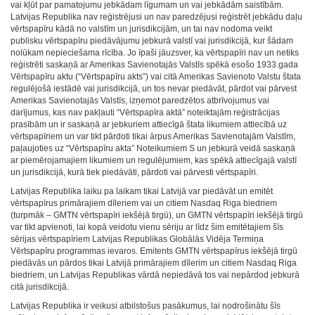
vai kļūt par pamatojumu jebkādam līgumam un vai jebkādām saistībām.
Latvijas Republika nav reģistrējusi un nav paredzējusi reģistrēt jebkādu daļu
vērtspapīru kādā no valstīm un jurisdikcijām, un tai nav nodoma veikt
publisku vērtspapīru piedāvājumu jebkurā valstī vai jurisdikcijā, kur šādam
nolūkam nepieciešama rīcība. Jo īpaši jāuzsver, ka vērtspapīri nav un netiks
reģistrēti saskaņā ar Amerikas Savienotajās Valstīs spēkā esošo 1933.gada
Vērtspapīru aktu (“Vērtspapīru akts”) vai citā Amerikas Savienoto Valstu štata
regulējošā iestādē vai jurisdikcijā, un tos nevar piedāvāt, pārdot vai pārvest
Amerikas Savienotajās Valstīs, izņemot paredzētos atbrīvojumus vai
darījumus, kas nav pakļauti “Vērtspapīra aktā” noteiktajām reģistrācijas
prasībām un ir saskaņā ar jebkuriem attiecīgā štata likumiem attiecībā uz
vērtspapīriem un var tikt pārdoti tikai ārpus Amerikas Savienotajām Valstīm,
paļaujoties uz “Vērtspapīru akta” Noteikumiem S un jebkurā veidā saskaņā
ar piemērojamajiem likumiem un regulējumiem, kas spēkā attiecīgajā valstī
un jurisdikcijā, kurā tiek piedāvāti, pārdoti vai pārvesti vērtspapīri.
Latvijas Republika laiku pa laikam tikai Latvijā var piedāvāt un emitēt
vērtspapīrus primārajiem dīleriem vai un citiem Nasdaq Riga biedriem
(turpmāk – GMTN vērtspapīri iekšējā tirgū), un GMTN vērtspapīri iekšējā tirgū
var tikt apvienoti, lai kopā veidotu vienu sēriju ar līdz šim emitētajiem šīs
sērijas vērtspapīriem Latvijas Republikas Globālās Vidēja Termiņa
Vērtspapīru programmas ievaros. Emitents GMTN vērtspapīrus iekšējā tirgū
piedāvās un pārdos tikai Latvijā primārajiem dīlerim un citiem Nasdaq Riga
biedriem, un Latvijas Republikas vārdā nepiedāvā tos vai nepārdod jebkurā
citā jurisdikcijā.
Latvijas Republika ir veikusi atbilstošus pasākumus, lai nodrošinātu šīs