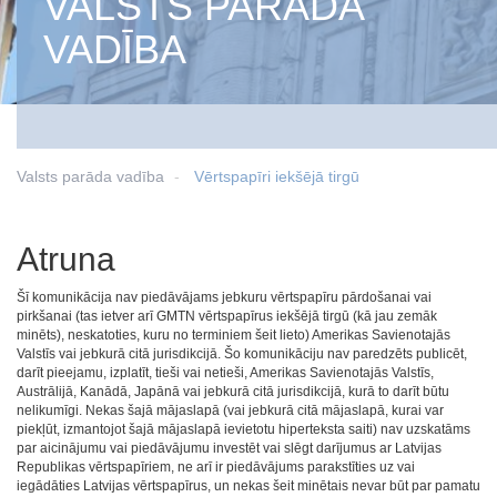
VALSTS PARĀDA
VADĪBA
Valsts parāda vadība
Vērtspapīri iekšējā tirgū
Atruna
Šī komunikācija nav piedāvājams jebkuru vērtspapīru pārdošanai vai
pirkšanai (tas ietver arī GMTN vērtspapīrus iekšējā tirgū (kā jau zemāk
minēts), neskatoties, kuru no terminiem šeit lieto) Amerikas Savienotajās
Valstīs vai jebkurā citā jurisdikcijā. Šo komunikāciju nav paredzēts publicēt,
darīt pieejamu, izplatīt, tieši vai netieši, Amerikas Savienotajās Valstīs,
Austrālijā, Kanādā, Japānā vai jebkurā citā jurisdikcijā, kurā to darīt būtu
nelikumīgi. Nekas šajā mājaslapā (vai jebkurā citā mājaslapā, kurai var
piekļūt, izmantojot šajā mājaslapā ievietotu hiperteksta saiti) nav uzskatāms
par aicinājumu vai piedāvājumu investēt vai slēgt darījumus ar Latvijas
Republikas vērtspapīriem, ne arī ir piedāvājums parakstīties uz vai
iegādāties Latvijas vērtspapīrus, un nekas šeit minētais nevar būt par pamatu