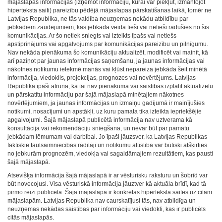
mājaslapas informācijas (izņemot informāciju, kurai var piekļūt, izmantojot
hiperteksta saiti) pareizību pēdējā mājaslapas pārskatīšanas laikā, tomēr ne
Latvijas Republika, ne tās valdība neuzņemas nekādu atbildību par
jebkādiem zaudējumiem, kas jebkādā veidā tieši vai netieši radušies no šīs
komunikācijas. Ar šo netiek sniegts vai izteikts īpašs vai netiešs
apstiprinājums vai apgalvojums par komunikācijas pareizību un pilnīgumu.
Nav nekāda pienākuma šo komunikāciju aktualizēt, modificēt vai mainīt, kā
arī paziņot par jaunas informācijas saņemšanu, ja jaunas informācijas vai
nākotnes notikumu ietekmē manās vai kļūst nepareiza jebkāda šeit minētā
informācija, viedoklis, projekcijas, prognozes vai novērtējums. Latvijas
Republika īpaši atrunā, ka tai nav pienākuma vai saistības izplatīt aktualizētu
un pārskatītu informāciju par šajā mājaslapā minētajiem nākotnes
novērtējumiem, ja jaunas informācijas un izmaiņu gadījumā ir mainījušies
notikumi, nosacījumi un apstākļi, uz kuru pamata tika izteikta iepriekšējie
apgalvojumi. Šajā mājaslapā publicētā informācija nav uztverama kā
konsultācija vai rekomendāciju sniegšana, un nevar būt par pamatu
jebkādam lēmumam vai darbībai. Jo īpaši jāuzsver, ka Latvijas Republikas
faktiskie tautsaimniecības rādītāji un notikumu attīstība var būtiski atšķirties
no jebkurām prognozēm, viedokļa vai sagaidāmajiem rezultātiem, kas pausti
šajā mājaslapā.
Atsevišķa informācija šajā mājaslapā ir ar vēsturisku raksturu un šobrīd var
būt novecojusi. Visa vēsturiskā informācija jāuztver kā aktuāla brīdī, kad tā
pirmo reizi publicēta. Šajā mājaslapā ir konkrētas hiperteksta saites uz citām
mājaslapām. Latvijas Republika nav caurskatījusi tās, nav atbildīga un
neuzņemas nekādas saistības par informāciju vai viedokli, kas ir publicēts
citās mājaslapās.