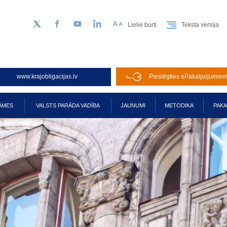
Lielie burti
Teksta versija
Sekojiet mums Twitter
Facebook
YouTube
LinkedIn
www.krajobligacijas.lv
Pieslēgties ePakalpojumie
ĀMES
VALSTS PARĀDA VADĪBA
JAUNUMI
METODIKA
PAK