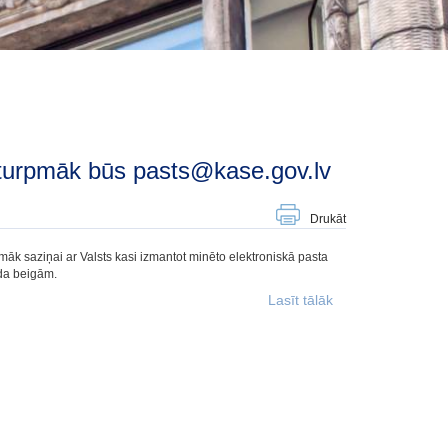
se turpmāk būs pasts@kase.gov.lv
Drukāt
āk saziņai ar Valsts kasi izmantot minēto elektroniskā pasta
ada beigām.
Lasīt tālāk