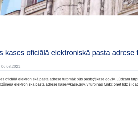
i
sts kases oficiālā elektroniskā pasta adre
: 06.08.2021.
ses oficiālā elektroniskā pasta adrese turpmāk būs pasts@kase.gov.lv. Lūdzam turpm
īdzšinējā elektroniskā pasta adrese kase@kase.gov.lv turpinās funkcionēt līdz šī g