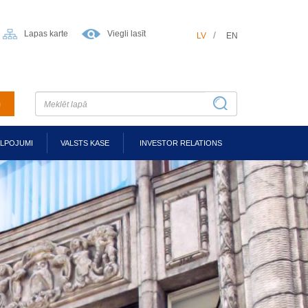
Lapas karte
Viegli lasīt
LV
EN
m
ALPOJUMI
VALSTS KASE
INVESTOR RELATIONS