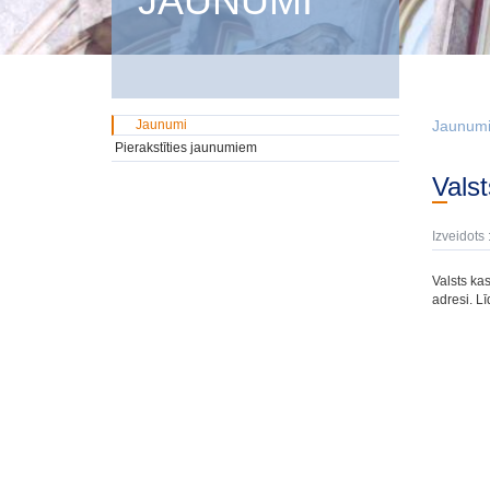
JAUNUMI
Jaunumi
Jaunum
Pierakstīties jaunumiem
Val
Izveidots 
Valsts ka
adresi. L