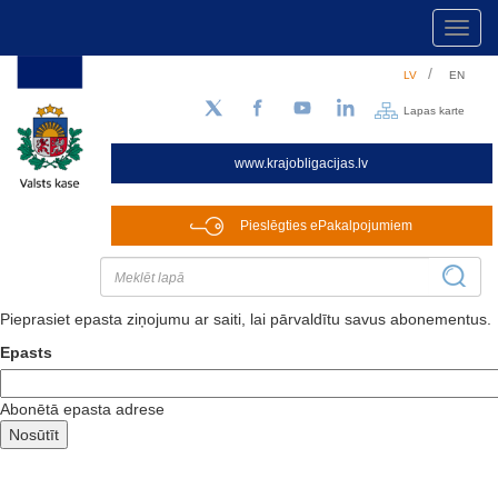
Toggl
navig
Pārlekt
LV
EN
uz
galveno
Lapas karte
Sekojiet mums Twitter
Facebook
YouTube
LinkedIn
saturu
www.krajobligacijas.lv
Pieslēgties ePakalpojumiem
Pieprasiet epasta ziņojumu ar saiti, lai pārvaldītu savus abonementus.
Epasts
Abonētā epasta adrese