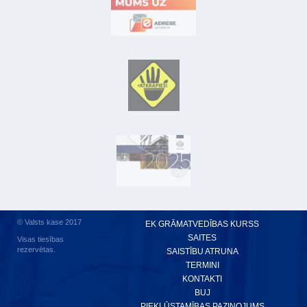
© Valsts kase 2017
EK GRĀMATVEDĪBAS KURSS
SAITES
Visas tiesības
rezervētas.
SAISTĪBU ATRUNA
TERMINI
KONTAKTI
BUJ
PIEKĻŪSTAMĪBAS PAZIŅOJUMS