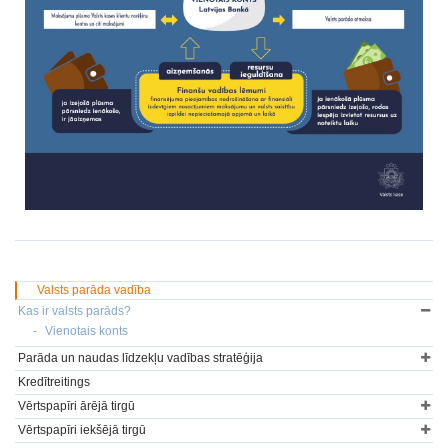
Valsts parāda vadība
Kas ir valsts parāds?
Vienotais konts
Parāda un naudas līdzekļu vadības stratēģija
Kredītreitings
Vērtspapīri ārējā tirgū
Vērtspapīri iekšējā tirgū