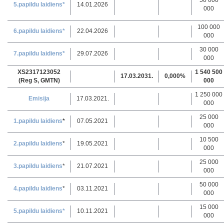
50 000
5.papildu laidiens*
14.01.2026
000
100 000
6.papildu laidiens*
22.04.2026
000
30 000
7.papildu laidiens*
29.07.2026
000
XS2317123052
1 540 500
17.03.2031.
0,000%
(Reg S, GMTN)
000
1 250 000
Emisija
17.03.2021.
000
25 000
1.papildu laidiens
*
07.05.2021
000
10 500
2.papildu laidiens
*
19.05.2021
000
25 000
3.papildu laidiens
*
21.07.2021
000
50 000
4.papildu laidiens
*
03.11.2021
000
15 000
5.papildu laidiens*
10.11.2021
000