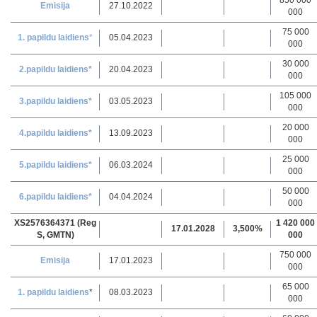
850 000
Emisija
27.10.2022
000
75 000
1. papildu laidiens
*
05.04.2023
000
30 000
2.papildu laidiens*
20.04.2023
000
105 000
3.papildu laidiens*
03.05.2023
000
20 000
4.papildu laidiens*
13.09.2023
000
25 000
5.papildu laidiens*
06.03.2024
000
50 000
6
.papildu laidiens*
04.04.2024
000
XS2576364371 (Reg
1 420 000
17.01.2028
3,500%
S, GMTN)
000
750 000
Emisija
17.01.2023
000
65 000
1. papildu laidiens
*
08.03.2023
000