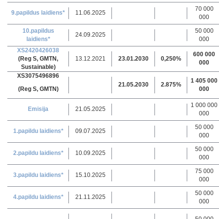
70 000
9.papildus laidiens*
11.06.2025
000
10.papildus
50 000
24.09.2025
laidiens*
000
XS2420426038
600 000
(Reg S, GMTN,
13.12.2021
23.01.2030
0,250%
000
Sustainable)
XS3075496896
1 405 000
21.05.2030
2.875%
(Reg S, GMTN)
000
1 000 000
Emisija
21.05.2025
000
50 000
1.papildu laidiens*
09.07.2025
000
50 000
2.papildu laidiens*
10.09.2025
000
75 000
3.papildu laidiens*
15.10.2025
000
50 000
4.papildu laidiens*
21.11.2025
000