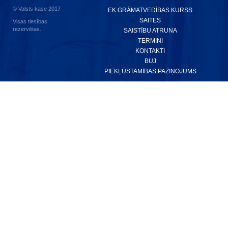
© Valsts kase 2017
EK GRĀMATVEDĪBAS KURSS
SAITES
Visas tiesības
rezervētas.
SAISTĪBU ATRUNA
TERMINI
KONTAKTI
BUJ
PIEKĻŪSTAMĪBAS PAZIŅOJUMS