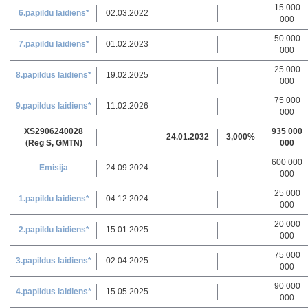
15 000
6.papildu laidiens*
02.03.2022
000
50 000
7.papildu laidiens*
01.02.2023
000
25 000
8.papildus laidiens*
19.02.2025
000
75 000
9.papildus laidiens*
11.02.2026
000
XS2906240028
935 000
24.01.2032
3,000%
(Reg S, GMTN)
000
600 000
Emisija
24.09.2024
000
25 000
1.papildu laidiens*
04.12.2024
000
20 000
2.papildu laidiens*
15.01.2025
000
75 000
3.papildus laidiens*
02.04.2025
000
90 000
4.papildus laidiens*
15.05.2025
000