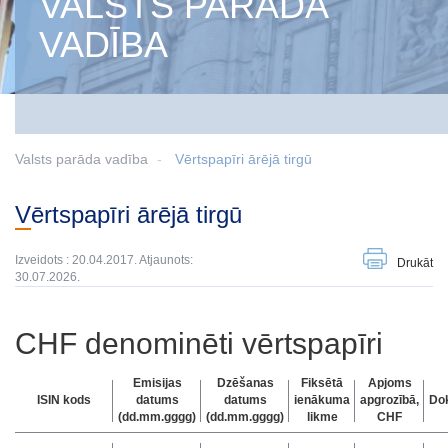
VALSTS PARĀDA
VADĪBA
Valsts parāda vadība
Vērtspapīri ārējā tirgū
Vērtspapīri ārējā tirgū
Izveidots : 20.04.2017. Atjaunots:
Drukāt
30.07.2026.
CHF denominēti vērtspapīri
Emisijas
Dzēšanas
Fiksētā
Apjoms
ISIN kods
datums
datums
ienākuma
apgrozībā,
Do
(dd.mm.gggg)
(dd.mm.gggg)
likme
CHF