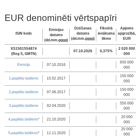
EUR denominēti vērtspapīri
Dzēšanas
Fiksētā
Apjoms
Emisijas
ISIN kods
datums
ienākuma
apgrozībā,
datums
(dd.mm.gggg)
likme
EUR
(dd.mm.gggg)
XS1501554874
2 020 000
07.10.2026
0,375%
(Reg S, GMTN)
000
650 000
Emisija
07.10.2016
000
150 000
1.papildu laidiens
15.02.2017
000
150 000
2.papildu laidiens
07.06.2017
000
550 000
3.papildu laidiens
02.04.2020
000
20 000
4.papildu laidiens
*
21.10.2020
000
20 000
5.papildu laidiens
*
11.11.2020
000