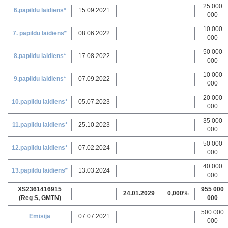
25 000
6.papildu laidiens*
15.09.2021
000
10 000
7. papildu laidiens*
08.06.2022
000
50 000
8.papildu laidiens*
17.08.2022
000
10 000
9.papildu laidiens*
07.09.2022
000
20 000
10.papildu laidiens*
05.07.2023
000
35 000
11.papildu laidiens*
25.10.2023
000
50 000
12.papildu laidiens*
07.02.2024
000
40 000
13.papildu laidiens*
13.03.2024
000
XS2361416915
955 000
24.01.2029
0,000%
(Reg S, GMTN)
000
500 000
Emisija
07.07.2021
000