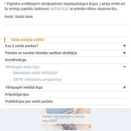
* Papildus emitētajiem vērstpapīriem starptautiskajos tirgus, Latvija emitē arī
šo emisiju papildu laidienus
iekšējā tirgū
ar primāro dīleru starpniecību.
Avots: Valsts kase
Valsts parāda vadība
Kas ir valsts parāds?
Parāda un naudas līdzekļu vadības stratēģija
Kredītreitings
Vērtspapīri ārējā tirgū
Ilgtspējīgie valsts vērtspapīri
GMTN vērtspapīru programma
Vērtspapīri iekšējā tirgū
Krājobligācijas
Publikācijas par valsts parādu