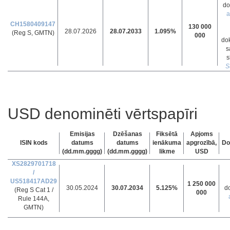
do
a
CH1580409147
130 000
28.07.2026
28.07.2033
1.095%
(Reg S, GMTN)
000
do
s
s
S
USD denominēti vērtspapīri
Emisijas
Dzēšanas
Fiksētā
Apjoms
ISIN kods
datums
datums
ienākuma
apgrozībā,
Do
(dd.mm.gggg)
(dd.mm.gggg)
likme
USD
XS2829701718
/
US518417AD29
1 250 000
30.05.2024
30.07.2034
5.125%
d
(Reg S Cat 1 /
000
Rule 144A,
GMTN)