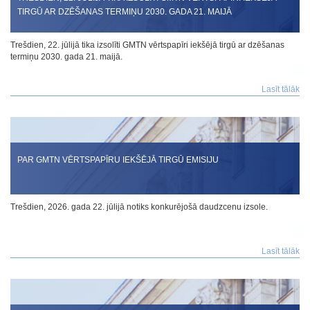
TIRGŪ AR DZĒŠANAS TERMIŅU 2030. GADA 21. MAIJĀ
Trešdien, 22. jūlijā tika izsolīti GMTN vērtspapīri iekšējā tirgū ar dzēšanas
termiņu 2030. gada 21. maijā.
Lasīt tālāk
PAR GMTN VĒRTSPAPĪRU IEKŠĒJĀ TIRGŪ EMISIJU
Trešdien, 2026. gada 22. jūlijā notiks konkurējošā daudzcenu izsole.
Lasīt tālāk