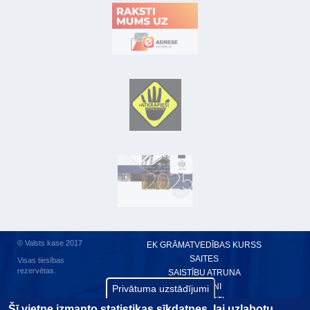
© Valsts kase 2017
EK GRĀMATVEDĪBAS KURSS
SAITES
Visas tiesības
rezervētas.
SAISTĪBU ATRUNA
TERMINI
Privātuma uzstādījumi
KONTAKTI
Šī vietne izmanto statistikas sīkdatnes, lai uzlabotu