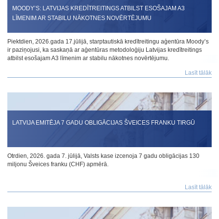
MOODY’S: LATVIJAS KREDĪTREITINGS ATBILST ESOŠAJAM A3
LĪMENIM AR STABILU NĀKOTNES NOVĒRTĒJUMU
Piektdien, 2026.gada 17.jūlijā, starptautiskā kredītreitingu aģentūra Moody’s
ir paziņojusi, ka saskaņā ar aģentūras metodoloģiju Latvijas kredītreitings
atbilst esošajam A3 līmenim ar stabilu nākotnes novērtējumu.
Lasīt tālāk
LATVIJA EMITĒJA 7 GADU OBLIGĀCIJAS ŠVEICES FRANKU TIRGŪ
Otrdien, 2026. gada 7. jūlijā, Valsts kase izcenoja 7 gadu obligācijas 130
miljonu Šveices franku (CHF) apmērā.
Lasīt tālāk