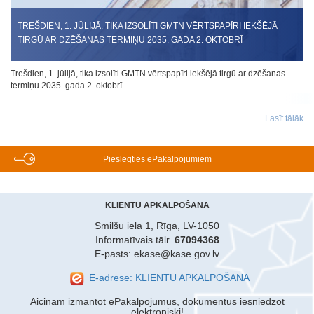
TREŠDIEN, 1. JŪLIJĀ, TIKA IZSOLĪTI GMTN VĒRTSPAPĪRI IEKŠĒJĀ
TIRGŪ AR DZĒŠANAS TERMIŅU 2035. GADA 2. OKTOBRĪ
Trešdien, 1. jūlijā, tika izsolīti GMTN vērtspapīri iekšējā tirgū ar dzēšanas
termiņu 2035. gada 2. oktobrī.
Lasīt tālāk
Pieslēgties ePakalpojumiem
KLIENTU APKALPOŠANA
Smilšu iela 1, Rīga, LV-1050
Informatīvais tālr.
67094368
E-pasts: ekase@kase.gov.lv
E-adrese: KLIENTU APKALPOŠANA
Aicinām izmantot ePakalpojumus, dokumentus iesniedzot
elektroniski!