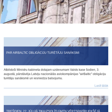
PAR AIRBALTIC OBLIGĀCIJU TURĒTĀJU SANĀKSMI
Atbilstoši Ministru kabineta dotajam uzdevumam Valsts kase šodien, 3.
augustā, pārstāvēja Latviju nacionālās aviokompānijas "airBaltic" obligāciju
turētāju sanāksmē un iesniedza balsojumu.
Lasīt tālāk
TREŠDIEN, 22. JŪLIJĀ TIKA IZSOLĪTI GMTN VĒRTSPAPĪRI IEKŠĒJĀ