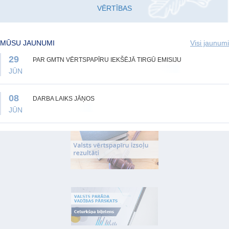
VĒRTĪBAS
MŪSU JAUNUMI
Visi jaunumi
29
PAR GMTN VĒRTSPAPĪRU IEKŠĒJĀ TIRGŪ EMISIJU
JŪN
08
DARBA LAIKS JĀŅOS
JŪN