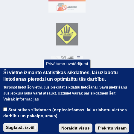
Privātuma uzstādījumi
Šī vietne izmanto statistikas sīkdatnes, lai uzlabotu
lietošanas pieredzi un optimizētu tās darbību.
Turpinot lietot šo vietni, Jūs piekrītat sīkdatņu lietošanai. Savu piekrišanu
Jūs jebkurā laikā varat atsaukt. Uzziniet vairāk par sīkdatnēm šeit:
© Valsts kase 2017
EK GRĀMATVEDĪBAS KURSS
Vairāk informācijas
SAITES
Visas tiesības
rezervētas.
SAISTĪBU ATRUNA
Statistikas sīkdatnes (nepieciešamas, lai uzlabotu vietnes
TERMINI
darbību un pakalpojumus)
KONTAKTI
BUJ
Saglabāt izvēli
Noraidīt visus
Piekrītu visam
PIEKĻŪSTAMĪBAS PAZIŅOJUMS