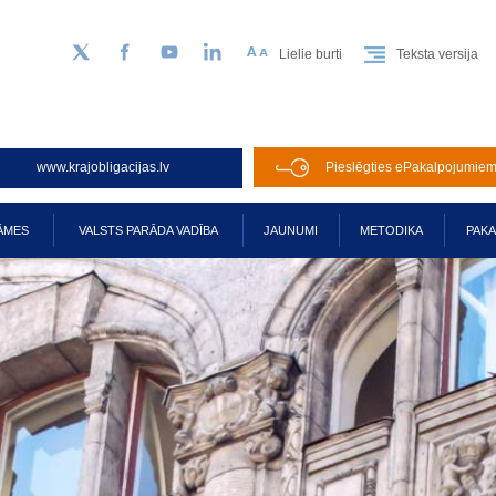
Lielie burti
Teksta versija
Sekojiet mums Twitter
Facebook
YouTube
LinkedIn
www.krajobligacijas.lv
Pieslēgties ePakalpojumie
ĀMES
VALSTS PARĀDA VADĪBA
JAUNUMI
METODIKA
PAK