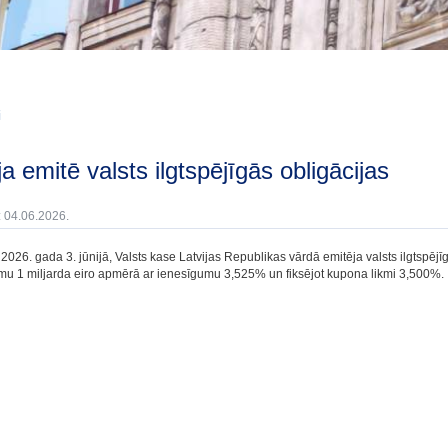
i
ija emitē valsts ilgtspējīgās obligācijas
: 04.06.2026.
2026. gada 3. jūnijā, Valsts kase Latvijas Republikas vārdā emitēja valsts ilgtspējī
mu 1 miljarda eiro apmērā ar ienesīgumu 3,525% un fiksējot kupona likmi 3,500%.