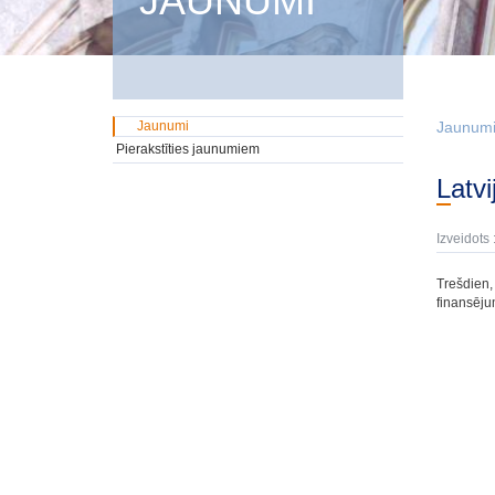
JAUNUMI
Jaunumi
Jaunum
Pierakstīties jaunumiem
Latv
Izveidots 
Trešdien, 
finansēju