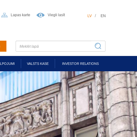
Lapas karte
Viegli lasīt
LV
EN
m
ALPOJUMI
VALSTS KASE
INVESTOR RELATIONS