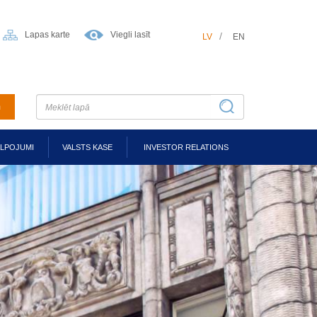
Lapas karte
Viegli lasīt
LV
EN
m
ALPOJUMI
VALSTS KASE
INVESTOR RELATIONS