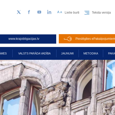
Lielie burti
Teksta versija
Sekojiet mums Twitter
Facebook
YouTube
LinkedIn
www.krajobligacijas.lv
Pieslēgties ePakalpojumie
ĀMES
VALSTS PARĀDA VADĪBA
JAUNUMI
METODIKA
PAK