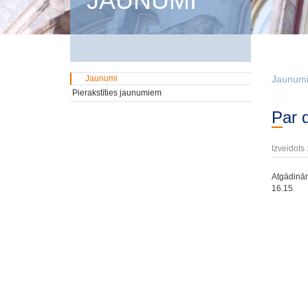
JAUNUMI
Jaunumi
Jaunum
Pierakstīties jaunumiem
Par
Izveidots 
Atgādinām,
16.15.