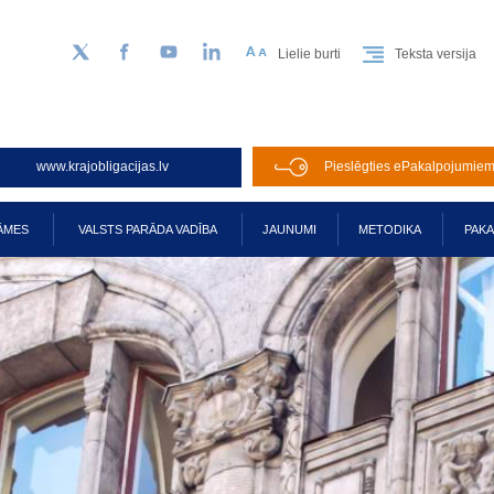
Lielie burti
Teksta versija
Sekojiet mums Twitter
Facebook
YouTube
LinkedIn
www.krajobligacijas.lv
Pieslēgties ePakalpojumie
ĀMES
VALSTS PARĀDA VADĪBA
JAUNUMI
METODIKA
PAK