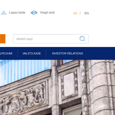
Lapas karte
Viegli lasīt
LV
EN
m
ALPOJUMI
VALSTS KASE
INVESTOR RELATIONS