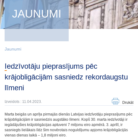
JAUNUMI
Jaunumi
Iedzīvotāju pieprasījums pēc
krājobligācijām sasniedz rekordaugstu
līmeni
Izveidots : 11.04.2023.
Drukāt
Marta beigās un aprīļa pirmajās dienās Latvijas iedzīvotāju pieprasījums pēc
krājobligācijām ir sasniedzis augstāko līmeni. Kopš 30. marta iedzīvotāji ir
iegādājušies krājobligācijas aptuveni 7 miljonu eiro apmērā. 3. aprīlī, ir
sasniegts lielākais līdz šim novērotais noguldījumu apjoms krājobligācijās
vienas dienas laikā – 1,8 miljoni eiro.