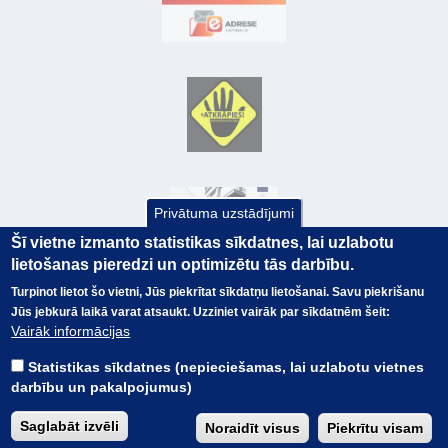
Privātuma uzstādījumi
Šī vietne izmanto statistikas sīkdatnes, lai uzlabotu
lietošanas pieredzi un optimizētu tās darbību.
Turpinot lietot šo vietni, Jūs piekrītat sīkdatņu lietošanai. Savu piekrišanu
Jūs jebkurā laikā varat atsaukt. Uzziniet vairāk par sīkdatnēm šeit:
© Valsts kase 2017
EK GRĀMATVEDĪBAS KURSS
Vairāk informācijas
SAITES
Visas tiesības
rezervētas.
SAISTĪBU ATRUNA
Statistikas sīkdatnes (nepieciešamas, lai uzlabotu vietnes
TERMINI
darbību un pakalpojumus)
KONTAKTI
BUJ
Saglabāt izvēli
Noraidīt visus
Piekrītu visam
PIEKĻŪSTAMĪBAS PAZIŅOJUMS