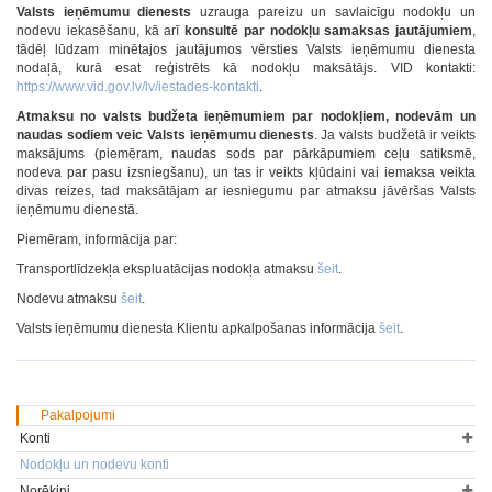
Valsts ieņēmumu dienests
uzrauga pareizu un savlaicīgu nodokļu un
nodevu iekasēšanu, kā arī
konsultē par nodokļu samaksas jautājumiem
,
tādēļ lūdzam minētajos jautājumos vērsties Valsts ieņēmumu dienesta
nodaļā, kurā esat reģistrēts kā nodokļu maksātājs. VID kontakti:
https://www.vid.gov.lv/lv/iestades-kontakti
.
Atmaksu no valsts budžeta ieņēmumiem par nodokļiem, nodevām un
naudas sodiem veic Valsts ieņēmumu dienests
. Ja valsts budžetā ir veikts
maksājums (piemēram, naudas sods par pārkāpumiem ceļu satiksmē,
nodeva par pasu izsniegšanu), un tas ir veikts kļūdaini vai iemaksa veikta
divas reizes, tad maksātājam ar iesniegumu par atmaksu jāvēršas Valsts
ieņēmumu dienestā.
Piemēram, informācija par:
Transportlīdzekļa ekspluatācijas nodokļa atmaksu
šeit
.
Nodevu atmaksu
šeit
.
Valsts ieņēmumu dienesta Klientu apkalpošanas informācija
šeit
.
Pakalpojumi
Konti
Nodokļu un nodevu konti
Norēķini