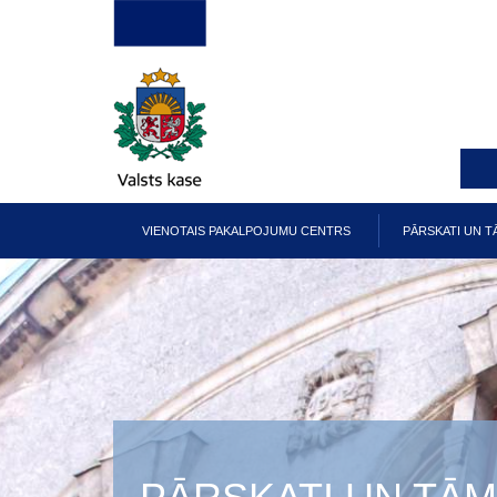
Pārlekt
uz
galveno
saturu
VIENOTAIS PAKALPOJUMU CENTRS
PĀRSKATI UN T
Galvenā
izvēlne