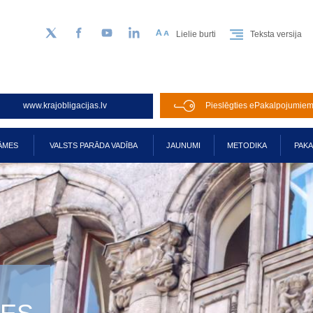
Lielie burti
Teksta versija
Sekojiet mums Twitter
Facebook
YouTube
LinkedIn
www.krajobligacijas.lv
Pieslēgties ePakalpojumie
ĀMES
VALSTS PARĀDA VADĪBA
JAUNUMI
METODIKA
PAK