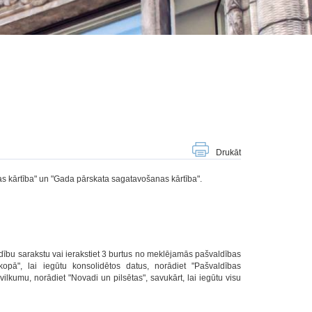
Drukāt
s kārtība" un "Gada pārskata sagatavošanas kārtība".
ību sarakstu vai ierakstiet 3 burtus no meklējamās pašvaldības
opā", lai iegūtu konsolidētos datus, norādiet "Pašvaldības
lkumu, norādiet "Novadi un pilsētas", savukārt, lai iegūtu visu