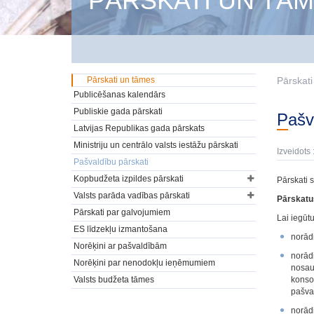
PĀRSKATI UN TĀ
Pārskati un tāmes
Pārskat
Publicēšanas kalendārs
Publiskie gada pārskati
Paš
Latvijas Republikas gada pārskats
Ministriju un centrālo valsts iestāžu pārskati
Izveidots 
Pašvaldību pārskati
Kopbudžeta izpildes pārskati
Pārskati 
Valsts parāda vadības pārskati
Pārskatus
Pārskati par galvojumiem
Lai iegūtu
ES līdzekļu izmantošana
norādi
Norēķini ar pašvaldībām
norād
Norēķini par nenodokļu ieņēmumiem
nosau
Valsts budžeta tāmes
konsol
pašval
norādi