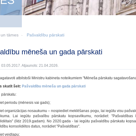
MES
i un tāmes
Pašvaldību pārskati
valdību mēneša un gada pārskati
: 03.05.2017. Atjaunots: 21.04.2026.
sagatavoti atbilstoši Ministru kabineta noteikumiem "Mēneša pārskatu sagatavošana
 skatīt šeit:
Pašvaldību mēneša un gada pārskati
 pārskatu:
et periodu (mēnesis vai gads);
iet organizācijas nosaukumu – nospiediet meklēšanas pogu, lai iegūtu visu pašvald
kuma. Lai iegūtu pašvalību pārskatu kopsavilkumu, norādiet: "Pašvaldības k
idētais" (līdz 2019.gadam). No 2020.gada - lai iegūtu pašvaldību pārskatu kopsavi
dību konsolidētos datus, norādiet "Pašvaldības".
et veidlapu;