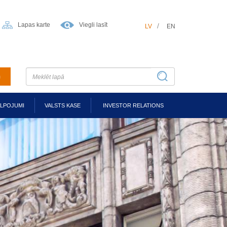
Lapas karte
Viegli lasīt
LV
EN
m
ALPOJUMI
VALSTS KASE
INVESTOR RELATIONS