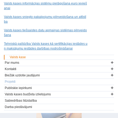
Valsts kases informācijas sistēmu pielāgošana euro ievieš
anai
Valsts kases sniegto pakalpojumu pilnveidošana un attīstī
ba
Valsts kases tiešsaistes datu apmaiņas sistēmas pilnveido
šana
Tehniskā palīdzība Valsts kases kā sertifikācijas iestādes u
n maksājumu iestādes darbības nodrošināšanai
Valsts kase
Par mums
Kontakti
Biežāk uzdotie jautājumi
Projekti
Publiskie iepirkumi
Valsts kases budžeta izlietojums
Sabiedrības līdzdalība
Darba piedāvājumi