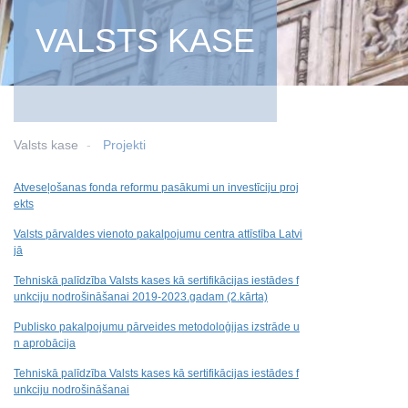
VALSTS KASE
Valsts kase
Projekti
Atveseļošanas fonda reformu pasākumi un investīciju proj
ekts
Valsts pārvaldes vienoto pakalpojumu centra attīstība Latvi
jā
Tehniskā palīdzība Valsts kases kā sertifikācijas iestādes f
unkciju nodrošināšanai 2019-2023.gadam (2.kārta)
Publisko pakalpojumu pārveides metodoloģijas izstrāde u
n aprobācija
Tehniskā palīdzība Valsts kases kā sertifikācijas iestādes f
unkciju nodrošināšanai