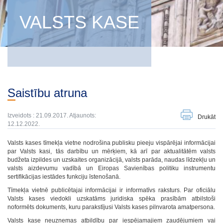
VALSTS KASE
Saistību atruna
Izveidots : 21.09.2017. Atjaunots:
Drukāt
12.12.2022.
Valsts kases tīmekļa vietne nodrošina publisku pieeju vispārējai informācijai
par Valsts kasi, tās darbību un mērķiem, kā arī par aktualitātēm valsts
budžeta izpildes un uzskaites organizācijā, valsts parāda, naudas līdzekļu un
valsts aizdevumu vadībā un Eiropas Savienības politiku instrumentu
sertifikācijas iestādes funkciju īstenošanā.
Tīmekļa vietnē publicētajai informācijai ir informatīvs raksturs. Par oficiālu
Valsts kases viedokli uzskatāms juridiska spēka prasībām atbilstoši
noformēts dokuments, kuru parakstījusi Valsts kases pilnvarota amatpersona.
Valsts kase neuzņemas atbildību par iespējamajiem zaudējumiem vai