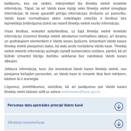
kaitējumu, kas var rasties, interpretējot tās tīmekļa vietnē ievietoto
informāciju. Tāpat, lai arī Valsts kase rūpīgi seko tīmekļa vietnē sniegtajai
informācijai, tā nevar garantēt pilnīgu informācijas drošumu un pareizību.
Valsts kasei normatīvajos aktos noteiktajās robežās ir tiesības bez
iepriekšēja brīdinājuma dzēst vai mainīt tīmekļa vietnē esošo informāciju.
Visas tiesības, ieskaitot autortiesības, uz šajā tīmekļa vietnē ievietoto
informāciju (izņemot tīmekļa vietnē atrodamos normatīvos aktus), arī dizainu
un grafiskajiem elementiem ir Valsts kases īpašums. Izmantojot Valsts kases
tīmekļa vietnē pieejamos datus, kā datu avots norādāma Valsts kase. Tīmekļa
vietnē ietverto informāciju aizliegts izplatīt komerciālos nolūkos, pārdot, kā arī
būtiski izmantot līdzīgu darbību veikšanai bez rakstiskas Valsts kases
atļaujas.
Jebkura informācija, kuru Jūs iesniedzat Valsts kases tīmekļa vietnē, nav
pieejama trešajām personām, un Valsts kase to izmanto tikai tiem mērķiem,
kādiem tā ir iesniegta.
Lūgumus, priekšlikumus, sūdzības, kā arī jautājumus par Valsts kases
tīmekļa vietni lūdzam sūtīt uz adresi
webmaster@kase.gov.lv
.
Personas datu apstrādes principi Valsts kasē
Sīkdatņu izmantošana