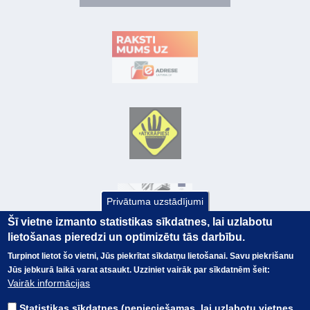
Privātuma uzstādījumi
Šī vietne izmanto statistikas sīkdatnes, lai uzlabotu
lietošanas pieredzi un optimizētu tās darbību.
Turpinot lietot šo vietni, Jūs piekrītat sīkdatņu lietošanai. Savu piekrišanu
Jūs jebkurā laikā varat atsaukt. Uzziniet vairāk par sīkdatnēm šeit:
© Valsts kase 2017
EK GRĀMATVEDĪBAS KURSS
Vairāk informācijas
SAITES
Visas tiesības
rezervētas.
SAISTĪBU ATRUNA
Statistikas sīkdatnes (nepieciešamas, lai uzlabotu vietnes