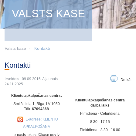
VALSTS KASE
Valsts kase
Kontakti
Kontakti
Izveidots : 09.09.2016. Atjaunots:
Drukāt
24.11.2025.
Klientu apkalpošanas centrs:
Klientu apkalpošanas centra
Smilšu iela 1, Rīga, LV-1050
darba laiks
Tālr.
67094368
Pirmdiena - Ceturtdiena
E-adrese: KLIENTU
8.30 - 17.15
APKALPOŠANA
Piektdiena - 8.30 - 16.00
e-pasts: ekase@kase.gov.lv