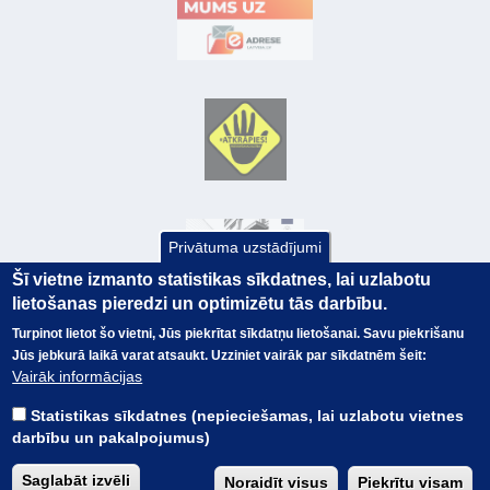
Privātuma uzstādījumi
Šī vietne izmanto statistikas sīkdatnes, lai uzlabotu
lietošanas pieredzi un optimizētu tās darbību.
Turpinot lietot šo vietni, Jūs piekrītat sīkdatņu lietošanai. Savu piekrišanu
Jūs jebkurā laikā varat atsaukt. Uzziniet vairāk par sīkdatnēm šeit:
© Valsts kase 2017
EK GRĀMATVEDĪBAS KURSS
Vairāk informācijas
SAITES
Visas tiesības
rezervētas.
SAISTĪBU ATRUNA
Statistikas sīkdatnes (nepieciešamas, lai uzlabotu vietnes
TERMINI
darbību un pakalpojumus)
KONTAKTI
BUJ
Saglabāt izvēli
Noraidīt visus
Piekrītu visam