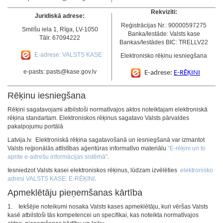
Rekvizīti:
Juridiskā adrese:
Reģistrācijas Nr.: 90000597275
Smilšu iela 1, Rīga, LV-1050
Banka/Iestāde: Valsts kase
Tālr. 67094222
Bankas/Iestādes BIC: TRELLV22
E-adrese: VALSTS KASE
Elektronisko rēķinu iesniegšana
e-pasts: pasts@kase.gov.lv
E-adrese:
E-RĒĶINI
Rēķinu iesniegšana
Rēķini sagatavojami atbilstoši normatīvajos aktos noteiktajam elektroniskā
rēķina standartam. Elektroniskos rēķinus sagatavo Valsts pārvaldes
pakalpojumu portālā
Latvija.lv. Elektroniskā rēķina sagatavošanā un iesniegšanā var izmantot
Valsts reģionālās attīstības aģentūras informatīvo materiālu
“E-rēķini un to
aprite e-adrešu informācijas sistēmā”
.
Iesniedzot Valsts kasei elektroniskos rēķinus, lūdzam izvēlēties
elektronisko
adresi VALSTS KASE: E-RĒĶINI
.
Apmeklētāju pieņemšanas kārtība
1. Iekšējie noteikumi nosaka Valsts kases apmeklētāju, kuri vēršas Valsts
kasē atbilstoši tās kompetencei un specifikai, kas noteikta normatīvajos