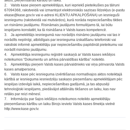
aktos, pieņemšanas kārtību un laiku.
2. Valsts kase pieņem apmeklētājus, kuri iepriekš pieteikušies pa tālruni
67094368, rakstveidā vai izmantojot elektroniskās saziņas līdzekļus (e-pastu
ekase@kase.gov.lv vai e-adresi KLIENTU APKALPOŠANA) un iesnieguši
iesniegumu (rakstveidā vai mutvārdos), kurā norāda nepieciešamību tikties
un risināmo jautājumu. Risināmais jautājums formulējams tā, lai būtu
iespējams konstatēt, ka tā risināšana ir Valsts kases kompetencē.
3. Ja apmeklētājs iesniegumā nav norādījis risināmo jautājumu vai tas ir
norādīts nepilnīgi, atbildīgais par iesnieguma izskatīšanu telefoniski vai
rakstiski informē apmeklētāju par nepieciešamību papildināt pieteikumu vai
norādīt risināmo jautājumu.
4. Apmeklētāja iesniegumu reģistrē saskaņā ar Valsts kases iekšējos
noteikumos “Dokumentu un arhīva pārvaldības kārtība” noteikto.
5. Apmeklētāju pieņem Valsts kases pārvaldnieks vai viņa pilnvarota Valsts
kases amatpersona.
6. Valsts kase pēc iesnieguma izvērtēšanas normatīvajos aktos noteiktajā
kārtībā ar iesnieguma iesniedzēju saskaņo pieņemšanu apmeklētājam pēc
iespējas izdevīgā laikā, nepieciešamības gadījumā, ja tas abpusēji
tehnoloģiski iespējams, piedāvājot attālinātu tikšanos un laiku, kas nav
retāks par reizi mēnesī.
7. Informāciju par šajos iekšējos noteikumos noteikto apmeklētāju
pieņemšanas kārtību un laiku Birojs ievieto Valsts kases tīmekļa vietnē
http://www.kase.gov.lv.